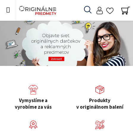
Prejsť
na
Hľadať
obsah
NÁ
O
KO
R
I
G
I
N
Á
L
Vymyslíme a
Produkty
N
vyrobíme za vás
v originálnom balení
E
p