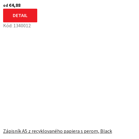
€4,88
od
DETAIL
Kód:
1340012
Zápisník A5 z recyklovaného papiera s perom, Black