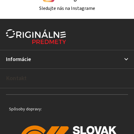
Sledujte nás na Instagrame
Z
á
p
ä
t
Informácie
i
e
Kontakt
Spôsoby dopravy: