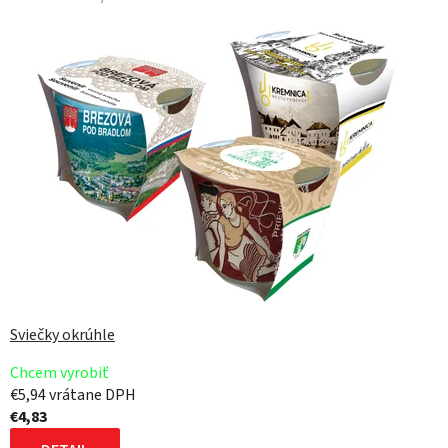
E
R
Y
Sviečky okrúhle
Chcem vyrobiť
€5,94 vrátane DPH
€4,83