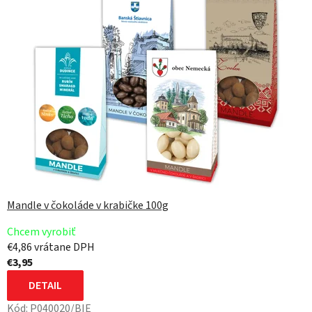
o
l
o
č
n
o
s
ť
o
Mandle v čokoláde v krabičke 100g
d
Chcem vyrobiť
F
€4,86 vrátane DPH
€3,95
I
DETAIL
N
Kód:
P040020/BIE