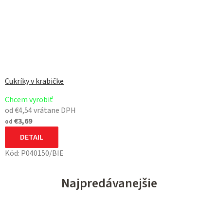
Cukríky v krabičke
Chcem vyrobiť
od €4,54 vrátane DPH
€3,69
od
DETAIL
Kód:
P040150/BIE
Najpredávanejšie