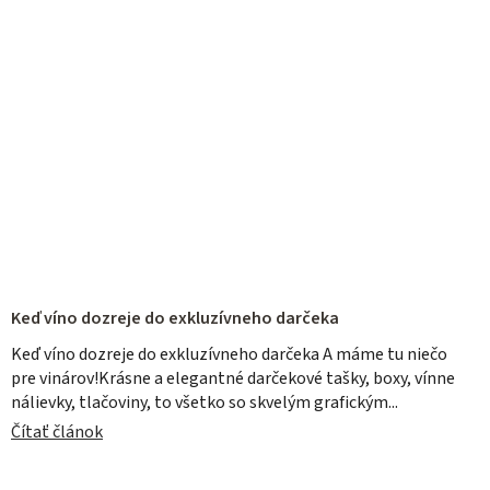
Keď víno dozreje do exkluzívneho darčeka
Keď víno dozreje do exkluzívneho darčeka A máme tu niečo
pre vinárov!Krásne a elegantné darčekové tašky, boxy, vínne
nálievky, tlačoviny, to všetko so skvelým grafickým...
Čítať článok