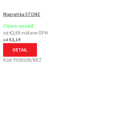
Magnetka STONE
Chcem vyrobiť
od €2,69 vrátane DPH
€2,19
od
DETAIL
Kód:
P020100/BEZ