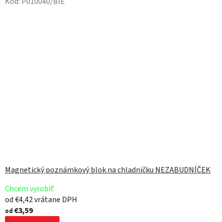
Kód:
P010040/BIE
Magnetický poznámkový blok na chladničku NEZABUDNÍČEK
Chcem vyrobiť
od €4,42 vrátane DPH
€3,59
od