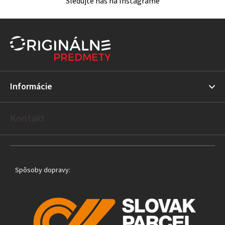
Sledujte nás na Instagrame
Z
á
p
ä
t
Informácie
i
e
Kontakt
Spôsoby dopravy: