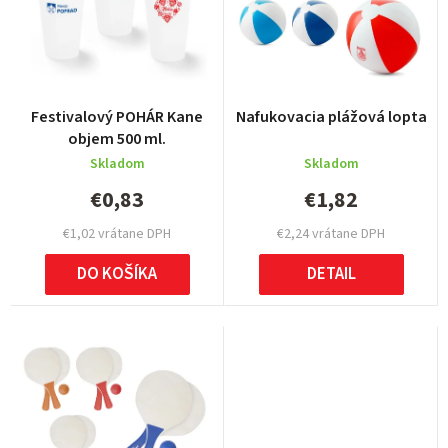
i
e
p
r
Festivalový POHÁR Kane
Nafukovacia plážová lopta
o
objem 500 ml.
d
Skladom
Skladom
u
€0,83
€1,82
k
€1,02 vrátane DPH
€2,24 vrátane DPH
t
DO KOŠÍKA
DETAIL
o
v