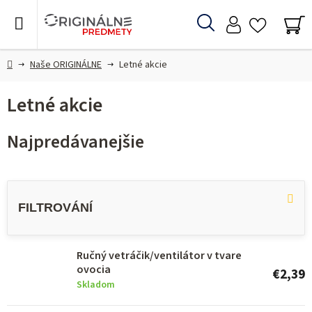
Prejsť
na
Hľadať
obsah
NÁ
KO
Domov
Naše ORIGINÁLNE
Letné akcie
Letné akcie
Najpredávanejšie
V
ý
p
i
Ručný vetráčik/ventilátor v tvare
s
ovocia
€2,39
p
Skladom
r