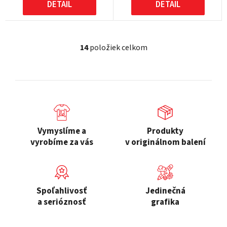
DETAIL
DETAIL
14
položiek celkom
O
v
l
á
d
a
c
Vymyslíme a
Produkty
i
vyrobíme za vás
v originálnom balení
e
p
r
v
Spoľahlivosť
Jedinečná
k
a serióznosť
grafika
y
v