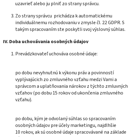
uzavrieť alebo ju plniť zo strany správcu.
Zo strany správcu prichádza k automatickému
individuálnemu rozhodovaniu v zmysle čl. 22 GDPR. S
takým spracovaním ste poskytli svoj výslovný súhlas.
IV.
Doba uchovávania osobných údajov
Prevádzkovateľ uchováva osobné údaje:
po dobu nevyhnutnú k výkonu práv a povinností
vyplývajúcich zo zmluvného vzťahu medzi Vami a
správcom a uplatňovania nárokov z týchto zmluvných
vzťahov (po dobu 15 rokov od ukončenia zmluvného
vzťahu).
po dobu, kým je odvolaný súhlas so spracovaním
osobných údajov pre účely marketingu, najdlhšie
10 rokov, ak sú osobné údaje spracovávané na základe