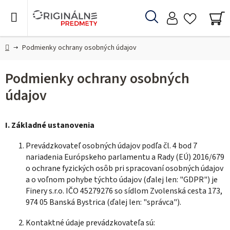
Prejsť
na
Hľadať
obsah
NÁ
KO
Domov
Podmienky ochrany osobných údajov
Podmienky ochrany osobných
údajov
I.
Základné ustanovenia
Prevádzkovateľ osobných údajov podľa čl. 4 bod 7
nariadenia Európskeho parlamentu a Rady (EÚ) 2016/679
o ochrane fyzických osôb pri spracovaní osobných údajov
a o voľnom pohybe týchto údajov (ďalej len: "GDPR") je
Finery s.r.o. IČO 45279276 so sídlom Zvolenská cesta 173,
974 05 Banská Bystrica (ďalej len: "správca").
Kontaktné údaje prevádzkovateľa sú: