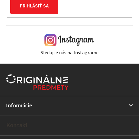
PRIHLÁSIŤ SA
Sledujte nás na Instagrame
Z
á
p
ä
t
Informácie
i
e
Kontakt