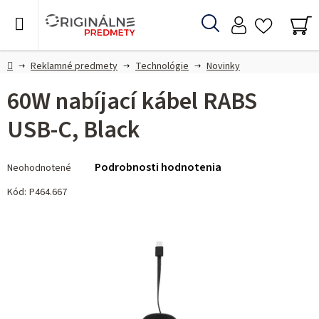
Prejsť
na
Hľadať
obsah
NÁ
KO
Domov
Reklamné predmety
Technológie
Novinky
60W nabíjací kábel RABS
USB-C, Black
Priemerné
Podrobnosti hodnotenia
Neohodnotené
hodnotenie
produktu
Kód:
P464.667
je
0,0
z 5
hviezdičiek.