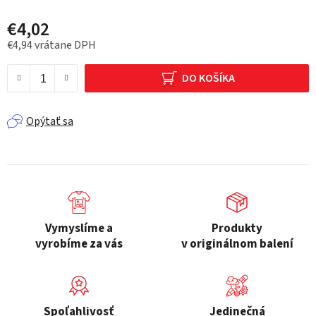
€4,02
€4,94 vrátane DPH
Jednotková cena:
DO KOŠÍKA
Opýtať sa
Vymyslíme a
Produkty
vyrobíme za vás
v originálnom balení
Spoľahlivosť
Jedinečná