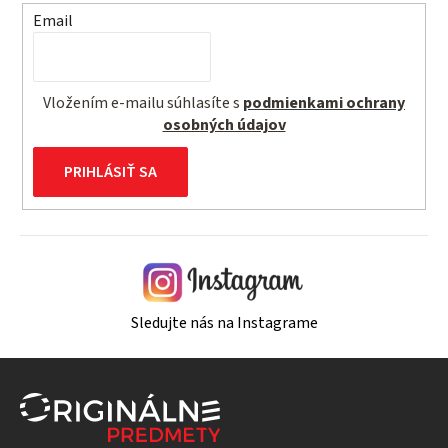
Email
Vložením e-mailu súhlasíte s
podmienkami ochrany
osobných údajov
PRIHLÁSIŤ SA
Sledujte nás na Instagrame
Z
á
p