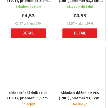
(190T), priemer 93,5 cm,
(190T), priemer 93,5 cm,
Red
Orange
Skladom do 5 dní
Skladom do 5 dní
€4,53
€4,53
€5,57 vrátane DPH
€5,57 vrátane DPH
DETAIL
DETAIL
Skladací dáždnik z PES
Skladací dáždnik z PES
(190T), priemer 93,5 cm,
(190T), priemer 93,5 cm,
Yellow
Blue
Na dopyt
Na dopyt