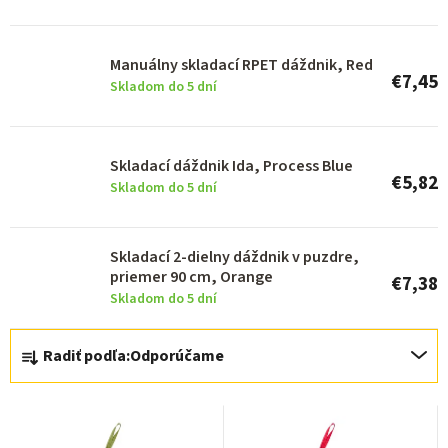
p
r
o
Manuálny skladací RPET dáždnik, Red
€7,45
d
Skladom do 5 dní
u
k
Skladací dáždnik Ida, Process Blue
t
€5,82
Skladom do 5 dní
o
v
Skladací 2-dielny dáždnik v puzdre,
priemer 90 cm, Orange
€7,38
Skladom do 5 dní
R
Radiť podľa:
Odporúčame
a
d
e