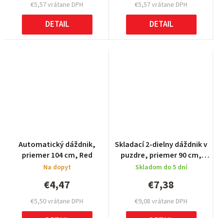
€5,57 vrátane DPH
€5,57 vrátane DPH
DETAIL
DETAIL
Automatický dáždnik,
Skladací 2-dielny dáždnik v
priemer 104 cm, Red
puzdre, priemer 90 cm,
Royal blue
Na dopyt
Skladom do 5 dní
€4,47
€7,38
€5,50 vrátane DPH
€9,08 vrátane DPH