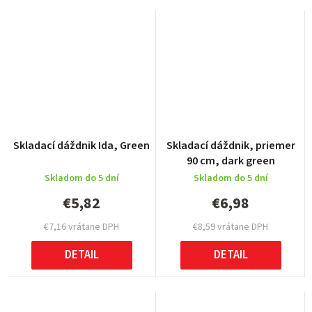
Skladací dáždnik Ida, Green
Skladací dáždnik, priemer
90 cm, dark green
Skladom do 5 dní
Skladom do 5 dní
€5,82
€6,98
€7,16 vrátane DPH
€8,59 vrátane DPH
DETAIL
DETAIL