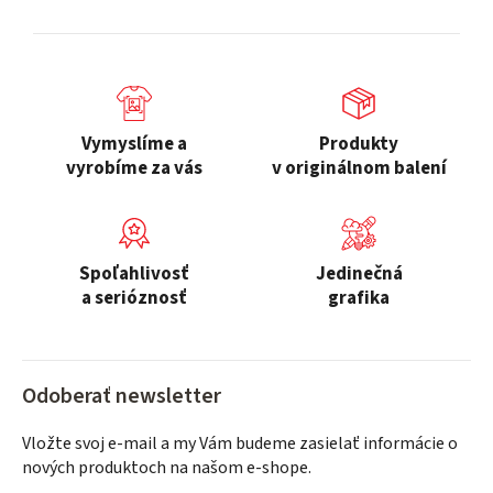
d
o
a
v
c
a
i
n
e
i
p
Vymyslíme a
Produkty
e
r
vyrobíme za vás
v originálnom balení
v
k
y
v
Spoľahlivosť
Jedinečná
ý
a serióznosť
grafika
p
i
s
Odoberať newsletter
u
Vložte svoj e-mail a my Vám budeme zasielať informácie o
nových produktoch na našom e-shope.