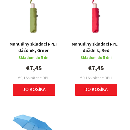
n
i
e
p
r
Manuálny skladací RPET
Manuálny skladací RPET
o
dáždnik, Green
dáždnik, Red
d
Skladom do 5 dní
Skladom do 5 dní
u
€7,45
€7,45
k
€9,16 vrátane DPH
€9,16 vrátane DPH
t
DO KOŠÍKA
DO KOŠÍKA
o
v