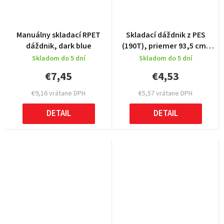
Manuálny skladací RPET
Skladací dáždnik z PES
dáždnik, dark blue
(190T), priemer 93,5 cm,
purple
Skladom do 5 dní
Skladom do 5 dní
€7,45
€4,53
€9,16 vrátane DPH
€5,57 vrátane DPH
DETAIL
DETAIL