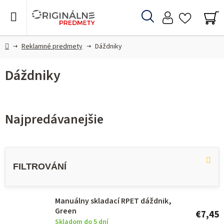
Prejsť
na
Hľadať
obsah
NÁ
KO
Domov
Reklamné predmety
Dáždniky
Dáždniky
Najpredávanejšie
V
ý
p
i
Manuálny skladací RPET dáždnik,
s
Green
€7,45
Skladom do 5 dní