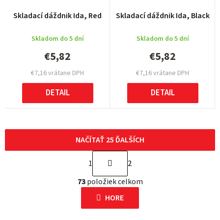
Skladací dáždnik Ida, Red
Skladací dáždnik Ida, Black
Skladom do 5 dní
Skladom do 5 dní
€5,82
€5,82
€7,16 vrátane DPH
€7,16 vrátane DPH
DETAIL
DETAIL
NAČÍTAŤ 25 ĎALŠÍCH
S
1
2
t
O
r
73
položiek celkom
v
á
l
HORE
n
á
k