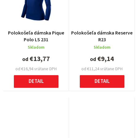
Polokošeľa dámska Pique
Polokošeľa dámska Reserve
Polo LS 231
R23
Skladom
Skladom
€13,77
€9,14
od
od
od €16,94 vrátane DPH
od €11,24 vrátane DPH
DETAIL
DETAIL