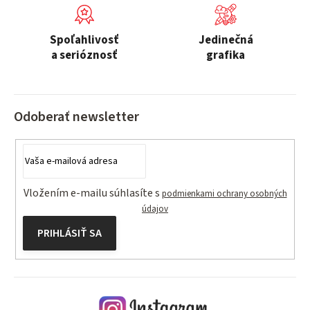
p
r
v
Spoľahlivosť
Jedinečná
k
a serióznosť
grafika
y
v
ý
Odoberať newsletter
p
i
s
u
Vložením e-mailu súhlasíte s
podmienkami ochrany osobných
údajov
PRIHLÁSIŤ SA