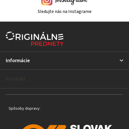
Sledujte nás na Instagrame
Z
á
p
ä
t
Informácie
i
e
Kontakt
Spôsoby dopravy: