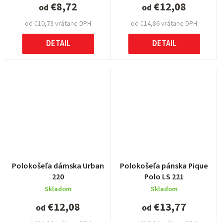
€8,72
€12,08
od
od
od €10,73 vrátane DPH
od €14,86 vrátane DPH
DETAIL
DETAIL
Polokošeľa dámska Urban
Polokošeľa pánska Pique
220
Polo LS 221
Skladom
Skladom
€12,08
€13,77
od
od