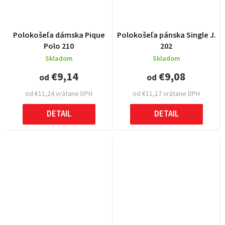
Polokošeľa dámska Pique
Polokošeľa pánska Single J.
Polo 210
202
Skladom
Skladom
€9,14
€9,08
od
od
od €11,24 vrátane DPH
od €11,17 vrátane DPH
DETAIL
DETAIL