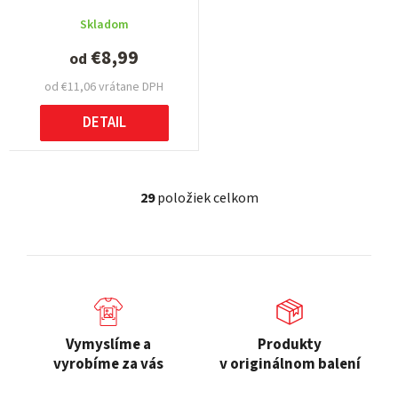
Skladom
€8,99
od
od €11,06 vrátane DPH
DETAIL
29
položiek celkom
O
v
l
á
d
a
c
Vymyslíme a
Produkty
i
vyrobíme za vás
v originálnom balení
e