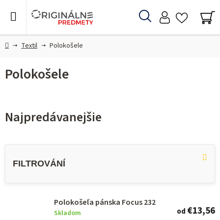
Prejsť
na
Hľadať
obsah
NÁ
KO
Domov
Textil
Polokošele
Polokošele
Najpredávanejšie
V
ý
p
i
s
Polokošeľa pánska Focus 232
€13,56
od
Skladom