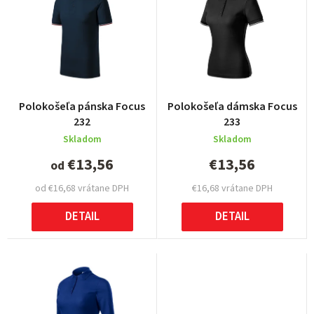
n
i
e
p
r
Polokošeľa pánska Focus
Polokošeľa dámska Focus
o
232
233
d
Skladom
Skladom
u
€13,56
€13,56
od
k
od €16,68 vrátane DPH
€16,68 vrátane DPH
t
DETAIL
DETAIL
o
v