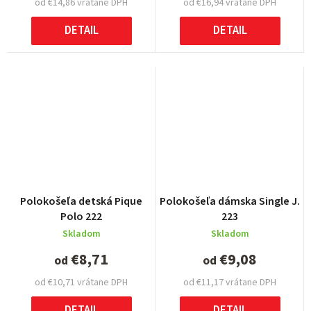
od €14,86 vrátane DPH
od €16,94 vrátane DPH
DETAIL
DETAIL
Polokošeľa detská Pique
Polokošeľa dámska Single J.
Polo 222
223
Skladom
Skladom
€8,71
€9,08
od
od
od €10,71 vrátane DPH
od €11,17 vrátane DPH
DETAIL
DETAIL