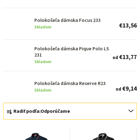
p
r
o
Polokošeľa dámska Focus 233
€13,56
d
Skladom
u
k
Polokošeľa dámska Pique Polo LS
231
t
€13,77
od
Skladom
o
v
Polokošeľa dámska Reserve R23
€9,14
od
Skladom
R
Radiť podľa:
Odporúčame
a
d
e