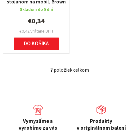
stojanom na mobil, Brown
Skladom do 5 dní
€0,34
€0,42 vrátane DPH
DO KOŠÍKA
7
položiek celkom
O
v
l
á
d
a
c
Vymyslíme a
Produkty
i
vyrobíme za vás
v originálnom balení
e