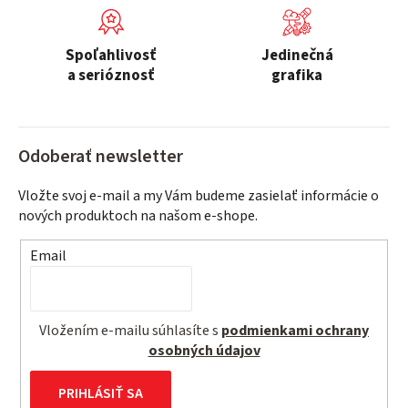
p
r
v
Spoľahlivosť
Jedinečná
k
a serióznosť
grafika
y
v
ý
Odoberať newsletter
p
i
Vložte svoj e-mail a my Vám budeme zasielať informácie o
s
nových produktoch na našom e-shope.
u
Email
Vložením e-mailu súhlasíte s
podmienkami ochrany
osobných údajov
PRIHLÁSIŤ SA