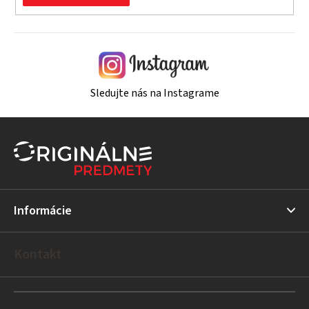
Sledujte nás na Instagrame
Z
á
p
ä
t
Informácie
i
e
Kontakt