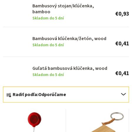
o
Bambusový stojan/kľúčenka,
bamboo
€0,93
d
Skladom do 5 dní
u
k
Bambusová kľúčenka/žetón, wood
t
€0,41
Skladom do 5 dní
o
v
Guľatá bambusová kľúčenka, wood
€0,41
Skladom do 5 dní
R
Radiť podľa:
Odporúčame
a
d
e
n