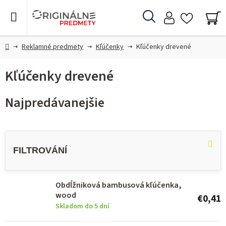
Prejsť
na
Hľadať
obsah
NÁ
KO
Domov
Reklamné predmety
Kľúčenky
Kľúčenky drevené
Kľúčenky drevené
Najpredávanejšie
V
ý
p
i
Obdĺžniková bambusová kľúčenka,
s
wood
€0,41
p
Skladom do 5 dní
r