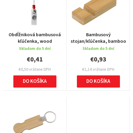
i
e
p
r
Obdĺžniková bambusová
Bambusový
o
kľúčenka, wood
stojan/kľúčenka, bamboo
d
Skladom do 5 dní
Skladom do 5 dní
u
€0,41
€0,93
k
€0,50 vrátane DPH
€1,14 vrátane DPH
t
DO KOŠÍKA
DO KOŠÍKA
o
v