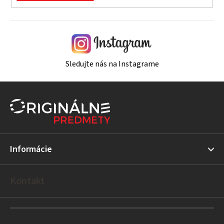
Sledujte nás na Instagrame
Z
á
p
ä
t
Informácie
i
e
Kontakt