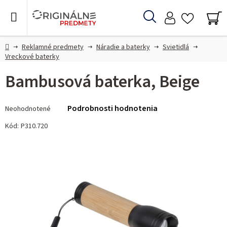
Prejsť
na
Hľadať
obsah
NÁ
KO
Domov
Reklamné predmety
Náradie a baterky
Svietidlá
Vreckové baterky
Bambusová baterka, Beige
Priemerné
Podrobnosti hodnotenia
Neohodnotené
hodnotenie
produktu
Kód:
P310.720
je
0,0
z 5
hviezdičiek.