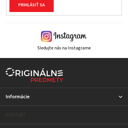
PRIHLÁSIŤ SA
Sledujte nás na Instagrame
Z
á
p
ä
t
Informácie
i
e
Kontakt