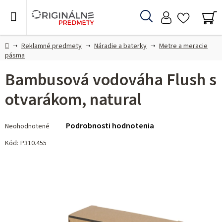
Prejsť
na
Hľadať
obsah
NÁ
KO
Domov
Reklamné predmety
Náradie a baterky
Metre a meracie
pásma
Bambusová vodováha Flush s
otvarákom, natural
Priemerné
Podrobnosti hodnotenia
Neohodnotené
hodnotenie
produktu
Kód:
P310.455
je
0,0
z 5
hviezdičiek.