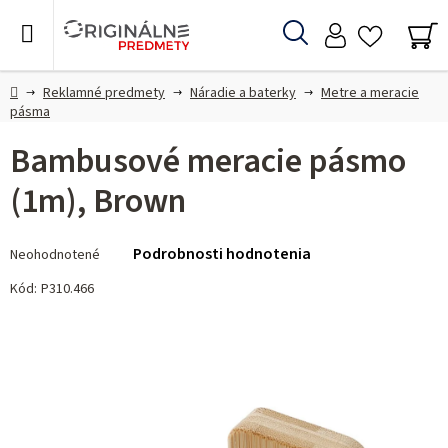
Prejsť
na
Hľadať
obsah
NÁ
KO
Domov
Reklamné predmety
Náradie a baterky
Metre a meracie
pásma
Bambusové meracie pásmo
(1m), Brown
Priemerné
Podrobnosti hodnotenia
Neohodnotené
hodnotenie
produktu
Kód:
P310.466
je
0,0
z 5
hviezdičiek.