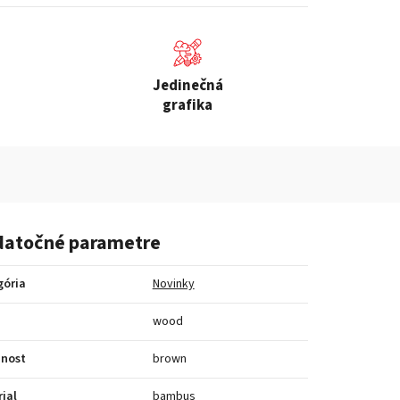
Jedinečná
grafika
atočné parametre
gória
Novinky
a
wood
bnost
brown
ial
bambus