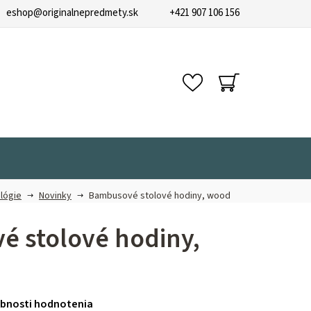
eshop
@
originalnepredmety.sk
+421 907 106 156
NÁKUPNÝ
KOŠÍK
lógie
Novinky
Bambusové stolové hodiny, wood
 stolové hodiny,
bnosti hodnotenia