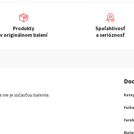
Produkty
Spoľahlivosť
v originálnom balení
a serióznosť
Dod
nie je súčasťou balenia.
Kate
Farb
Fare
Mater