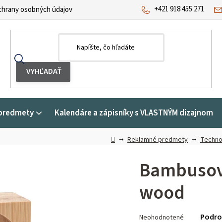
+421 918 455 271
hrany osobných údajov
predmety
Kalendáre a zápisníky s VLASTNÝM dizajnom
Domov
Reklamné predmety
Techno
Bambusové
wood
Priemerné
Podro
Neohodnotené