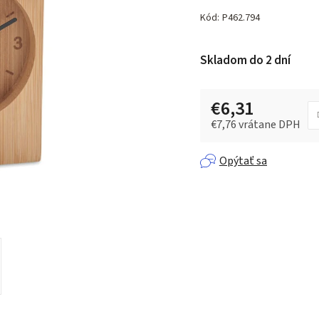
hodnotenie
produktu
Kód:
P462.794
je
0,0
Skladom do 2 dní
z 5
hviezdičiek.
€6,31
€7,76 vrátane DPH
Jednotková cena:
Opýtať sa