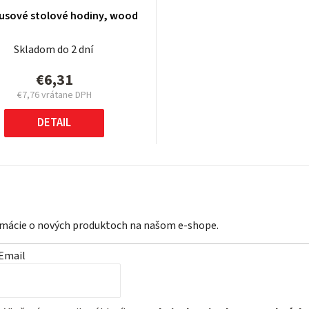
sové stolové hodiny, wood
Skladom do 2 dní
€6,31
€7,76 vrátane DPH
Jednotková
cena:
DETAIL
ormácie o nových produktoch na našom e-shope.
Email