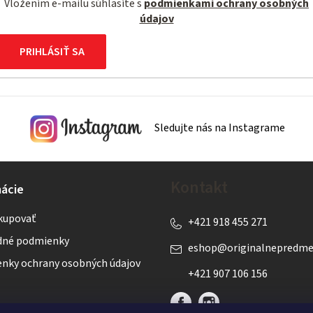
Vložením e-mailu súhlasíte s
podmienkami ochrany osobných
údajov
PRIHLÁSIŤ SA
Sledujte nás na Instagrame
Kontakt
ácie
kupovať
+421 918 455 271
né podmienky
eshop
@
originalnepredme
nky ochrany osobných údajov
+421 907 106 156