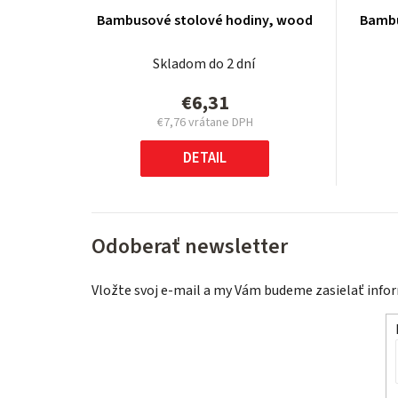
Bambusové stolové hodiny, wood
Bambu
Skladom do 2 dní
€6,31
€7,76 vrátane DPH
Jednotková
cena:
DETAIL
Odoberať newsletter
Vložte svoj e-mail a my Vám budeme zasielať inf