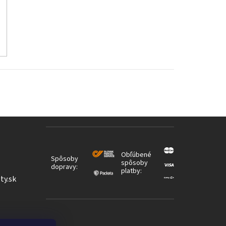
Obľúbené
Spôsoby
spôsoby
dopravy:
platby:
ty.sk