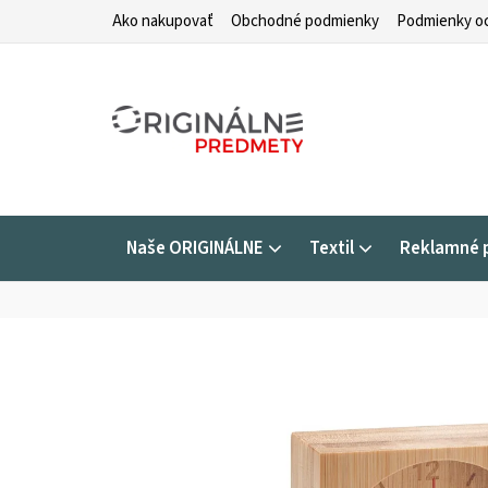
Prejsť
Ako nakupovať
Obchodné podmienky
Podmienky oc
na
obsah
Naše ORIGINÁLNE
Textil
Reklamné 