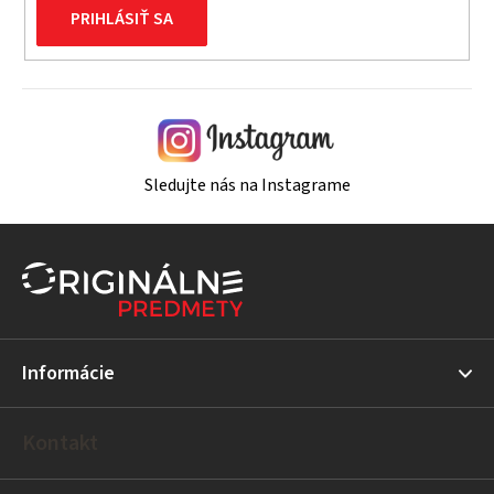
PRIHLÁSIŤ SA
Sledujte nás na Instagrame
Z
á
p
ä
t
Informácie
i
e
Kontakt