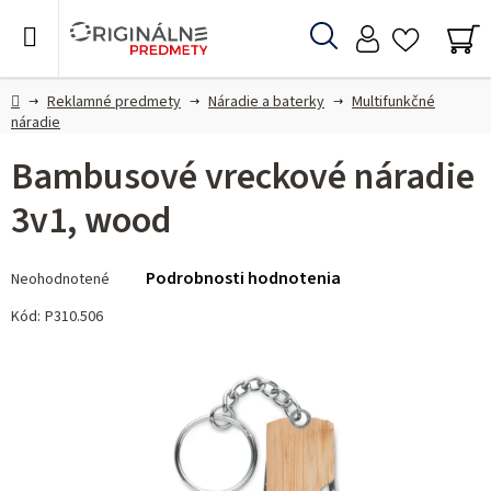
Prejsť
na
Hľadať
obsah
NÁ
KO
Domov
Reklamné predmety
Náradie a baterky
Multifunkčné
náradie
Bambusové vreckové náradie
3v1, wood
Priemerné
Podrobnosti hodnotenia
Neohodnotené
hodnotenie
produktu
Kód:
P310.506
je
0,0
z 5
hviezdičiek.