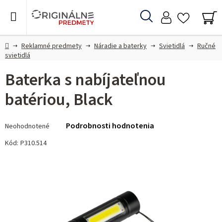
Prejsť
na
Hľadať
obsah
NÁ
KO
Domov
Reklamné predmety
Náradie a baterky
Svietidlá
Ručné
svietidlá
Baterka s nabíjateľnou
batériou, Black
Priemerné
Podrobnosti hodnotenia
Neohodnotené
hodnotenie
produktu
Kód:
P310.514
je
0,0
z 5
hviezdičiek.