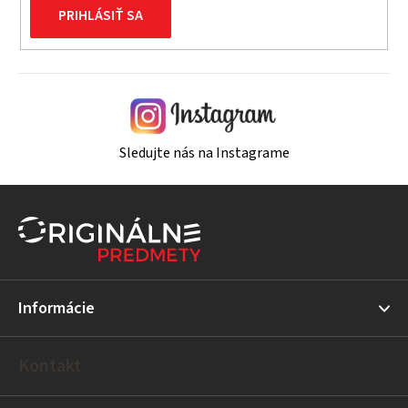
PRIHLÁSIŤ SA
Sledujte nás na Instagrame
Z
á
p
ä
t
Informácie
i
e
Kontakt