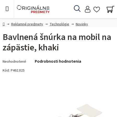
Prejsť
na
Hľadať
obsah
NÁ
KO
Domov
Reklamné predmety
Technológie
Novinky
Bavlnená šnúrka na mobil na
zápästie, khaki
Priemerné
Podrobnosti hodnotenia
Neohodnotené
hodnotenie
produktu
Kód:
P462.825
je
0,0
z 5
hviezdičiek.