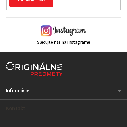
Sledujte nás na Instagrame
Z
á
p
ä
t
Informácie
i
e
Kontakt