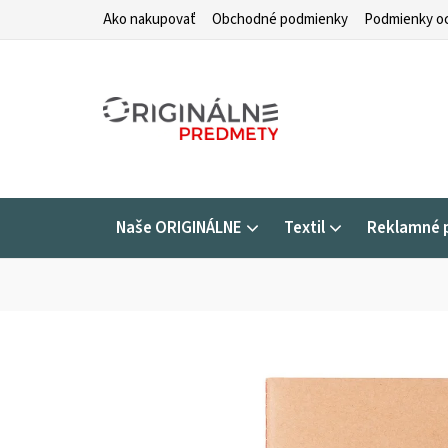
Prejsť
Ako nakupovať
Obchodné podmienky
Podmienky oc
na
obsah
Naše ORIGINÁLNE
Textil
Reklamné 