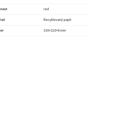
bnost
red
ial
Recyklovaný papír
er
150×210×6 mm