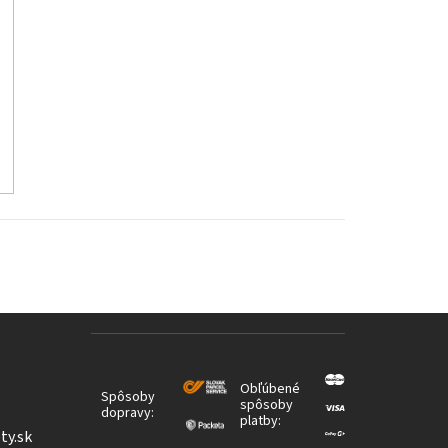
Obľúbené
Spôsoby
spôsoby
dopravy:
platby:
ty.sk