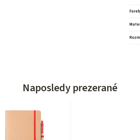
Fare
Mater
Rozm
Naposledy prezerané