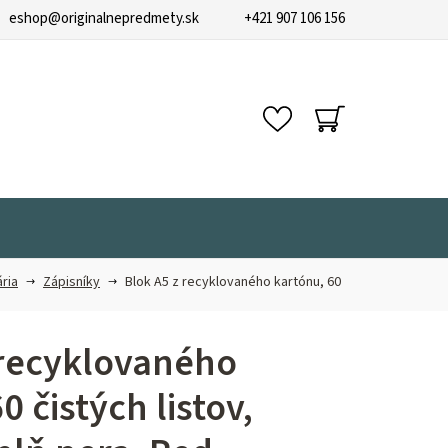
eshop
@
originalnepredmety.sk
+421 907 106 156
NÁKUPNÝ
KOŠÍK
ria
Zápisníky
Blok A5 z recyklovaného kartónu, 60
 recyklovaného
0 čistých listov,