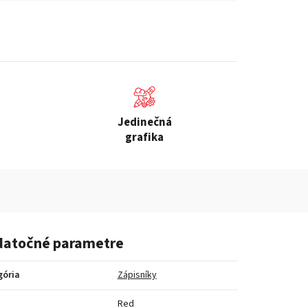
Jedinečná
grafika
atočné parametre
gória
Zápisníky
a
Red