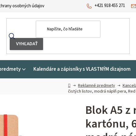
+421 918 455 271
hrany osobných údajov
predmety
Kalendáre a zápisníky s VLASTNÝM dizajnom
Domov
Reklamné predmety
Kancelá
čistých listov, modrá náplň pera, Red
Blok A5 z
kartónu, 6