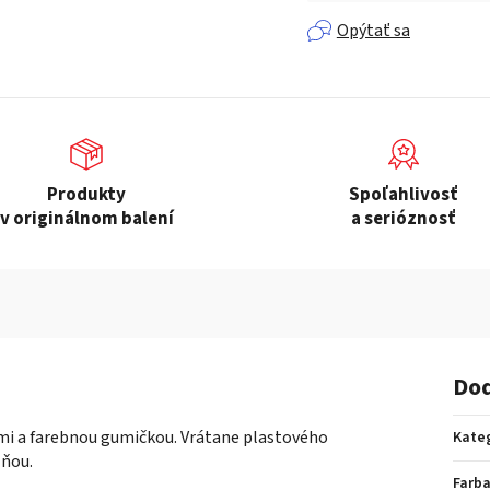
Opýtať sa
Produkty
Spoľahlivosť
v originálnom balení
a serióznosť
Dod
ami a farebnou gumičkou. Vrátane plastového
Kate
lňou.
Farb