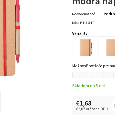
modrá náp
Priemerné
Podro
Neohodnotené
hodnotenie
produktu
Kód:
P411.547
je
Varianty:
0,0
z 5
hviezdičiek.
Možnosť potlače pre na
Skladom do 5 dní
€1,68
€2,07
vrátane DPH
Jednotková cena: