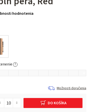
lň pera, Red
bnosti hodnotenia
cenenie
?
Možnosti doručenia
DO KOŠÍKA