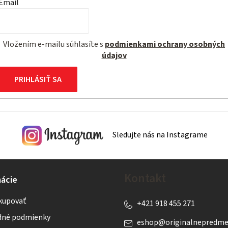
Email
Vložením e-mailu súhlasíte s
podmienkami ochrany osobných
údajov
PRIHLÁSIŤ SA
Sledujte nás na Instagrame
Kontakt
ácie
kupovať
+421 918 455 271
né podmienky
eshop
@
originalnepredme