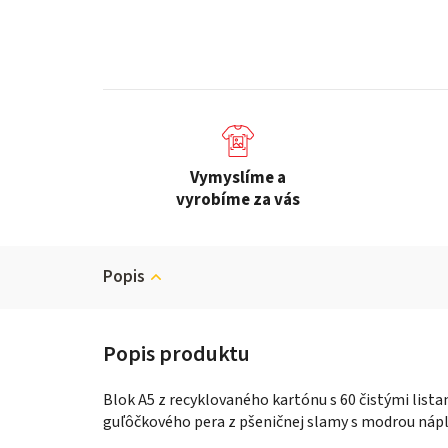
Vymyslíme a
vyrobíme za vás
Popis
Blok A5 z recyklovaného kartónu s 60 čistými list
guľôčkového pera z pšeničnej slamy s modrou náp