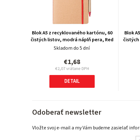
Blok A5 z recyklovaného kartónu, 60
Blok A
čistých listov, modrá náplň pera, Red
čistých
Skladom do 5 dní
€1,68
€2,07
vrátane DPH
Jednotková
cena:
DETAIL
Odoberať newsletter
Vložte svoj e-mail a my Vám budeme zasielať inf