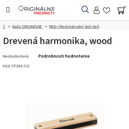
Prejsť
na
Hľadať
obsah
NÁ
KO
Domov
Naše ORIGINÁLNE
MDD I Medzinárodný deň detí
Drevená harmonika, wood
Priemerné
Podrobnosti hodnotenia
Neohodnotené
hodnotenie
produktu
Kód:
FP384.710
je
0,0
z 5
hviezdičiek.