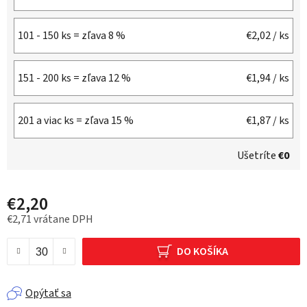
101 - 150 ks = zľava 8 %
€2,02
/ ks
151 - 200 ks = zľava 12 %
€1,94
/ ks
201 a viac ks = zľava 15 %
€1,87
/ ks
Ušetríte
€0
€2,20
€2,71 vrátane DPH
Jednotková cena:
DO KOŠÍKA
Opýtať sa