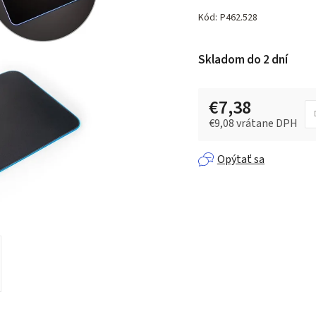
hodnotenie
produktu
Kód:
P462.528
je
0,0
Skladom do 2 dní
z 5
hviezdičiek.
€7,38
€9,08 vrátane DPH
Jednotková cena:
Opýtať sa