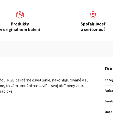
Produkty
Spoľahlivosť
v originálnom balení
a serióznosť
Dod
u. RGB periférne osvetlenie, nakonfigurované v 15
Kate
e, čo vám umožní nastaviť si svoj obľúbený vzor.
Farb
rabičke
Fare
Mater