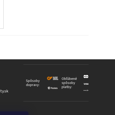
Obľúbené
Spôsoby
spôsoby
dopravy:
platby:
ty.sk