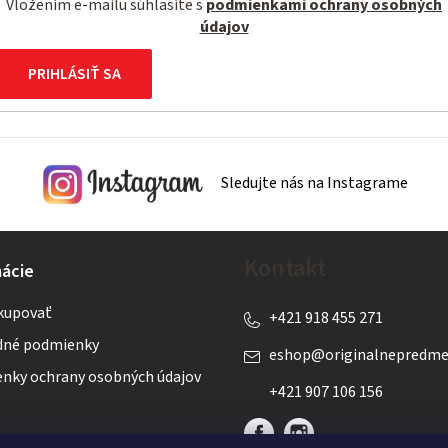
Vložením e-mailu súhlasíte s
podmienkami ochrany osobných
údajov
PRIHLÁSIŤ SA
Sledujte nás na Instagrame
Kontakt
ácie
kupovať
+421 918 455 271
né podmienky
eshop
@
originalnepredme
nky ochrany osobných údajov
+421 907 106 156