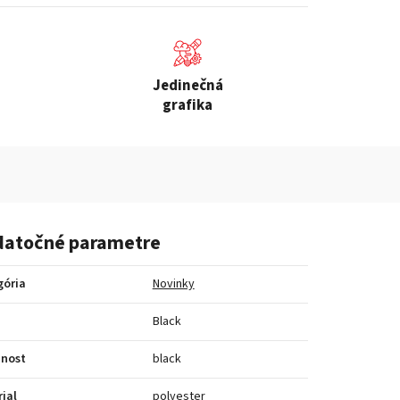
Jedinečná
grafika
atočné parametre
gória
Novinky
a
Black
bnost
black
ial
polyester