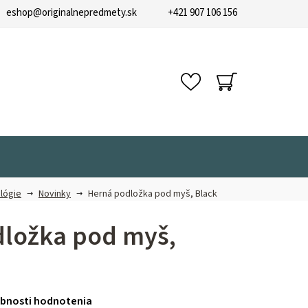
eshop
@
originalnepredmety.sk
+421 907 106 156
NÁKUPNÝ
KOŠÍK
lógie
Novinky
Herná podložka pod myš, Black
ložka pod myš,
bnosti hodnotenia