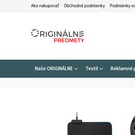
Prejsť
Ako nakupovať
Obchodné podmienky
Podmienky oc
na
obsah
Naše ORIGINÁLNE
Textil
Reklamné 