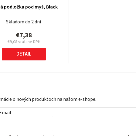
á podložka pod myš, Black
Skladom do 2 dní
€7,38
€9,08 vrátane DPH
Jednotková
cena:
DETAIL
ormácie o nových produktoch na našom e-shope.
Email