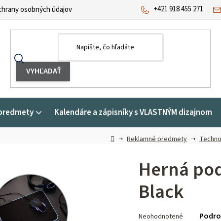
+421 918 455 271
hrany osobných údajov
predmety
Kalendáre a zápisníky s VLASTNÝM dizajnom
Domov
Reklamné predmety
Techno
Herná pod
Black
Priemerné
Podro
Neohodnotené