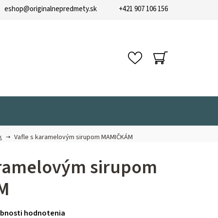
eshop
@
originalnepredmety.sk
+421 907 106 156
NÁKUPNÝ
KOŠÍK
k
Vafle s karamelovým sirupom MAMIČKÁM
aramelovým sirupom
M
bnosti hodnotenia