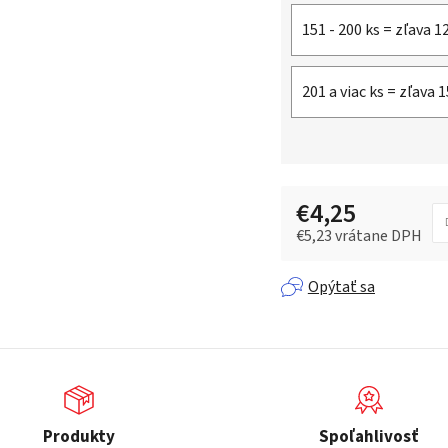
151 - 200 ks = zľava 1
201 a viac ks = zľava 
€4,25
€5,23 vrátane DPH
Jednotková cena:
Opýtať sa
Produkty
Spoľahlivosť