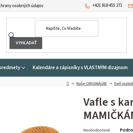
+421 918 455 271
hrany osobných údajov
predmety
Kalendáre a zápisníky s VLASTNÝM dizajnom
Domov
Naše ORIGINÁLNE
Deň matie
Vafle s k
MAMIČKÁ
Priemerné
Podro
Neohodnotené