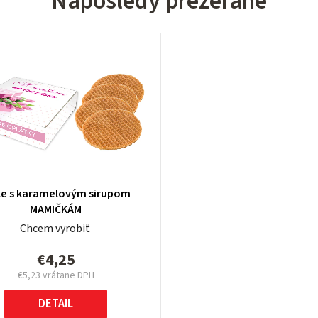
Naposledy prezerané
le s karamelovým sirupom
MAMIČKÁM
Chcem vyrobiť
€4,25
€5,23 vrátane DPH
Jednotková
cena:
DETAIL