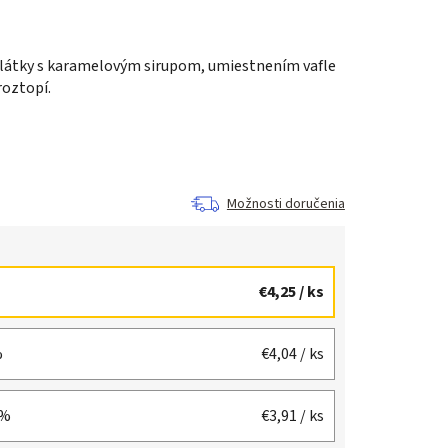
blátky s karamelovým sirupom, umiestnením vafle
roztopí.
Možnosti doručenia
€4,25
/ ks
%
€4,04
/ ks
 %
€3,91
/ ks