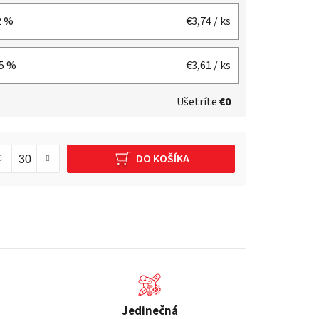
2 %
€3,74
/ ks
15 %
€3,61
/ ks
Ušetríte
€0
DO KOŠÍKA
Jedinečná