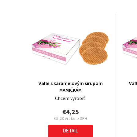
Vafle s karamelovým sirupom
Vaf
MAMIČKÁM
Chcem vyrobiť
€4,25
€5,23 vrátane DPH
Jednotková
cena:
DETAIL