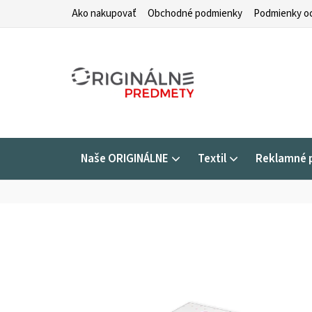
Prejsť
Ako nakupovať
Obchodné podmienky
Podmienky oc
na
obsah
Naše ORIGINÁLNE
Textil
Reklamné 