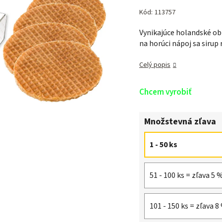
hodnotenie
produktu
Kód:
113757
je
Vynikajúce holandské o
0,0
na horúci nápoj sa sirup 
z 5
hviezdičiek.
Celý popis
Chcem vyrobiť
Množstevná zľava
1 - 50 ks
51 - 100 ks = zľava 5 
101 - 150 ks = zľava 8