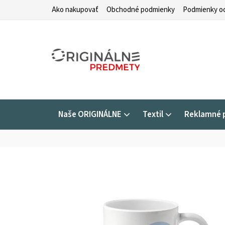
Prejsť
Ako nakupovať
Obchodné podmienky
Podmienky oc
na
obsah
Naše ORIGINÁLNE
Textil
Reklamné 