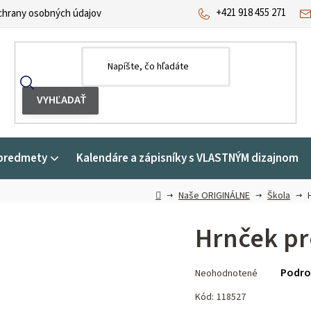
+421 918 455 271
hrany osobných údajov
predmety
Kalendáre a zápisníky s VLASTNÝM dizajnom
Domov
Naše ORIGINÁLNE
Škola
Hrnček pr
Priemerné
Podro
Neohodnotené
hodnotenie
produktu
Kód:
118527
je