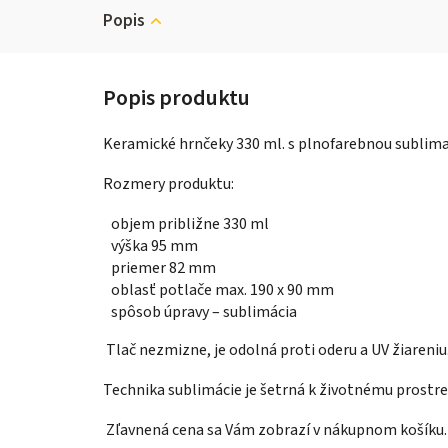
Popis
Keramické hrnčeky 330 ml. s plnofarebnou sublima
Rozmery produktu:
objem približne 330 ml
výška 95 mm
priemer 82 mm
oblasť potlače max. 190 x 90 mm
spôsob úpravy – sublimácia
Tlač nezmizne, je odolná proti oderu a UV žiareniu
Technika sublimácie je šetrná k životnému prostre
Zľavnená cena sa Vám zobrazí v nákupnom košíku.