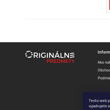
Z
Inform
á
Ako na
p
Obchod
ä
Podmie
t
i
Tento web p
e
vyjadrujete s