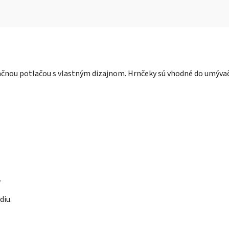
čnou potlačou s vlastným dizajnom. Hrnčeky sú vhodné do umývačk
.
diu.