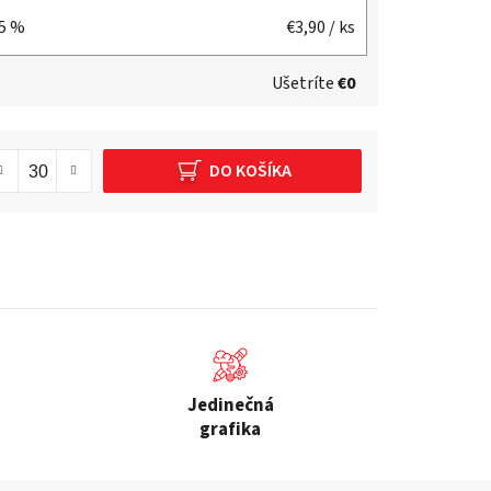
15 %
€3,90
/ ks
Ušetríte
€0
DO KOŠÍKA
Jedinečná
grafika