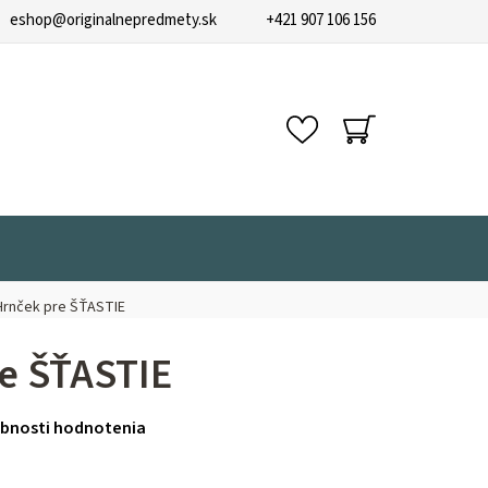
eshop
@
originalnepredmety.sk
+421 907 106 156
NÁKUPNÝ
KOŠÍK
Hrnček pre ŠŤASTIE
e ŠŤASTIE
bnosti hodnotenia