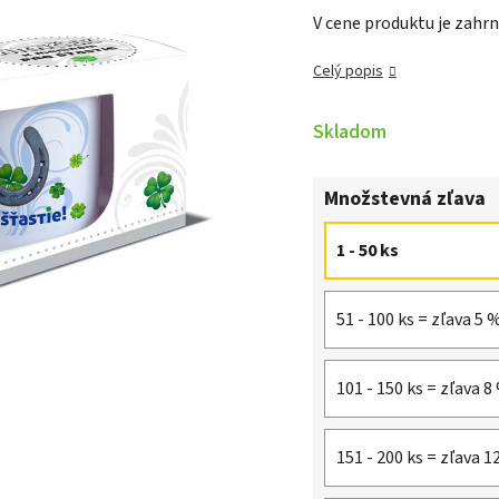
V cene produktu je zahrn
0,0
z 5
Celý popis
hviezdičiek.
Skladom
Množstevná zľava
1 - 50 ks
51 - 100 ks = zľava 5 
101 - 150 ks = zľava 8
151 - 200 ks = zľava 1