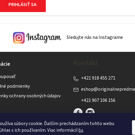
PRIHLÁSIŤ SA
Sledujte nás na Instagrame
Kontakt
ácie
kupovať
+421 918 455 271
né podmienky
eshop
@
originalnepredme
nky ochrany osobných údajov
+421 907 106 156
oužíva súbory cookie. Ďalším prechádzaním tohto webu
úhlas s ich používaním. Viac informácií
tu
.