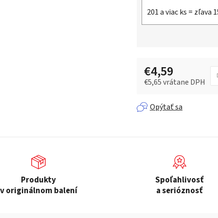
201 a viac ks = zľava 
€4,59
€5,65 vrátane DPH
Jednotková cena:
Opýtať sa
Produkty
Spoľahlivosť
v originálnom balení
a serióznosť