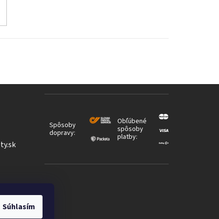
Obľúbené
Spôsoby
spôsoby
dopravy:
platby:
ty.sk
Súhlasím