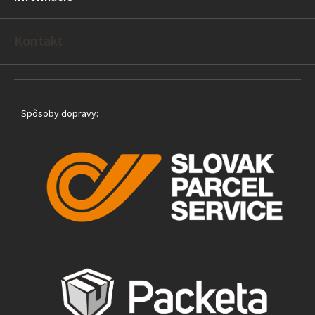
i
e
Kontakt
Spôsoby dopravy: