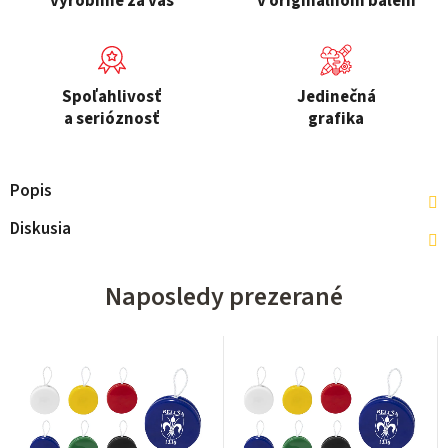
vyrobíme za vás
v originálnom balení
Spoľahlivosť
Jedinečná
a serióznosť
grafika
Popis
Diskusia
Naposledy prezerané