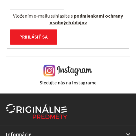
Vložením e-mailu súhlasíte s
podmienkami ochrany
osobných údajov
PRIHLÁSIŤ SA
Sledujte nás na Instagrame
Z
á
p
ä
t
Informácie