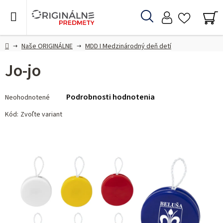
Prejsť
na
Hľadať
obsah
NÁ
KO
Domov
Naše ORIGINÁLNE
MDD I Medzinárodný deň detí
Jo-jo
Priemerné
Podrobnosti hodnotenia
Neohodnotené
hodnotenie
produktu
Kód:
Zvoľte variant
je
0,0
z 5
hviezdičiek.