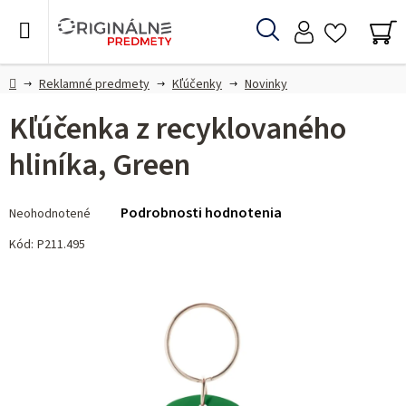
Prejsť
na
Hľadať
obsah
NÁ
KO
Domov
Reklamné predmety
Kľúčenky
Novinky
Kľúčenka z recyklovaného
hliníka, Green
Priemerné
Podrobnosti hodnotenia
Neohodnotené
hodnotenie
produktu
Kód:
P211.495
je
0,0
z 5
hviezdičiek.