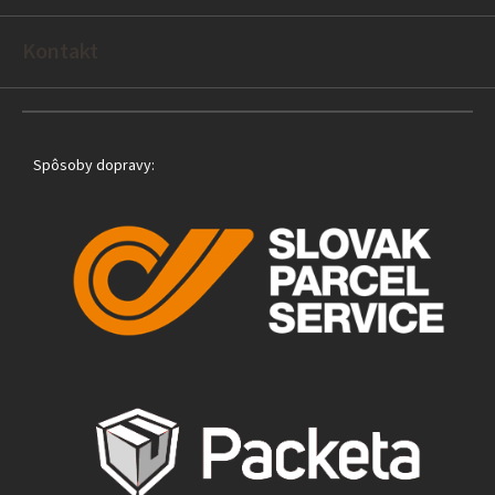
i
e
Kontakt
Spôsoby dopravy: