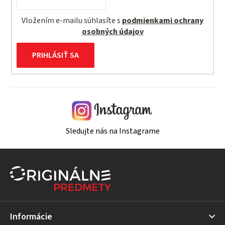
Vložením e-mailu súhlasíte s
podmienkami ochrany
osobných údajov
PRIHLÁSIŤ SA
Sledujte nás na Instagrame
Z
á
p
ä
t
Informácie