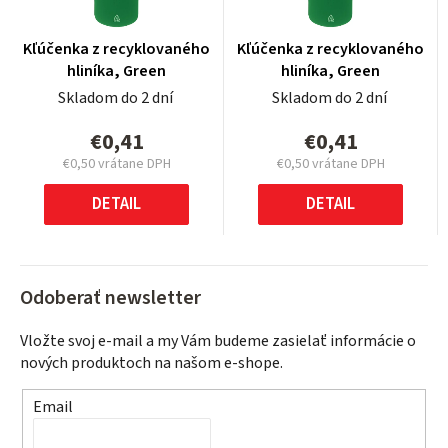
Kľúčenka z recyklovaného
Kľúčenka z recyklovaného
hliníka, Green
hliníka, Green
Skladom do 2 dní
Skladom do 2 dní
€0,41
€0,41
€0,50 vrátane DPH
€0,50 vrátane DPH
Jednotková
Jednotková
cena:
cena:
DETAIL
DETAIL
Odoberať newsletter
Vložte svoj e-mail a my Vám budeme zasielať informácie o
nových produktoch na našom e-shope.
Email