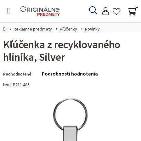
Prejsť
na
Hľadať
obsah
NÁ
KO
Domov
Reklamné predmety
Kľúčenky
Novinky
Kľúčenka z recyklovaného
hliníka, Silver
Priemerné
Podrobnosti hodnotenia
Neohodnotené
hodnotenie
produktu
Kód:
P211.485
je
0,0
z 5
hviezdičiek.