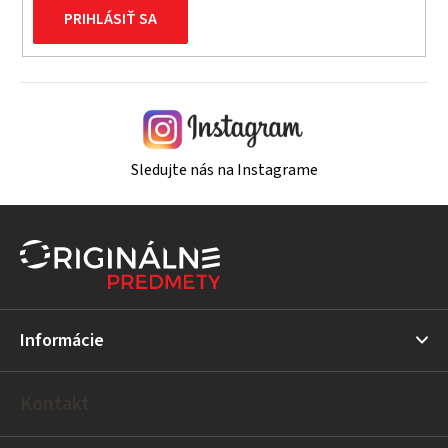
PRIHLÁSIŤ SA
Sledujte nás na Instagrame
Z
á
p
ä
t
Informácie
i
e
Kontakt