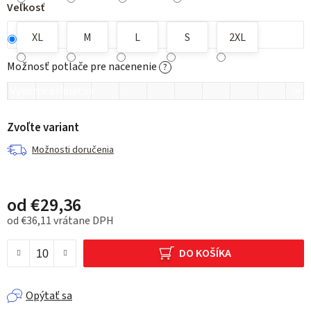
Veľkosť
XL
M
L
S
2XL
Možnosť potlače pre nacenenie
?
Zvoľte variant
Možnosti doručenia
od
€29,36
od
€36,11
vrátane DPH
Jednotková cena:
DO KOŠÍKA
Opýtať sa