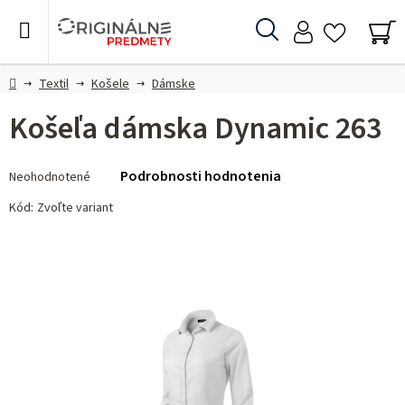
Prejsť
na
Hľadať
obsah
NÁ
KO
Domov
Textil
Košele
Dámske
Košeľa dámska Dynamic 263
Priemerné
Podrobnosti hodnotenia
Neohodnotené
hodnotenie
produktu
Kód:
Zvoľte variant
je
0,0
z 5
hviezdičiek.