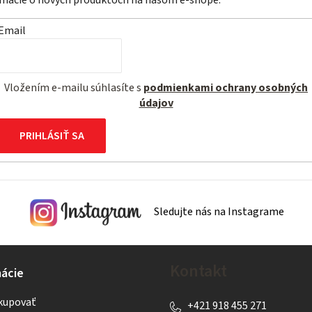
ormácie o nových produktoch na našom e-shope.
Email
Vložením e-mailu súhlasíte s
podmienkami ochrany osobných
údajov
PRIHLÁSIŤ SA
Sledujte nás na Instagrame
Kontakt
ácie
kupovať
+421 918 455 271