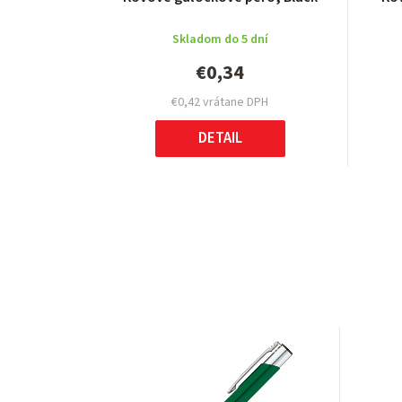
Skladom do 5 dní
€0,34
€0,42 vrátane DPH
DETAIL