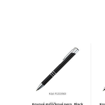
Kód:
P1333903
Kovové guľôčkové pero, Black
Ko