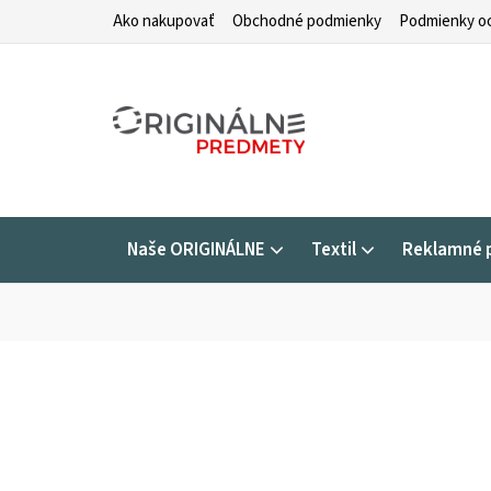
Prejsť
Ako nakupovať
Obchodné podmienky
Podmienky oc
na
obsah
Naše ORIGINÁLNE
Textil
Reklamné 