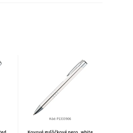
Kód:
P1333906
Red
Kovové guľôčkové pero, white