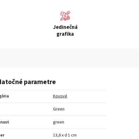
Jedinečná
grafika
atočné parametre
gória
Kovové
a
Green
bnost
green
er
13,6 x d 1 cm