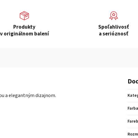
Produkty
Spoľahlivosť
v originálnom balení
a serióznosť
Dod
ou a elegantným dizajnom.
Kate
Farb
Fare
Rozm