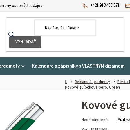
+421 918 455 271
hrany osobných údajov
predmety
Kalendáre a zápisníky s VLASTNÝM dizajnom
Domov
Reklamné predmety
Perá a 
Kovové guľôčkové pero, Green
Kovové gu
Priemerné
Podro
Neohodnotené
hodnotenie
produktu
Kód:
P1333909