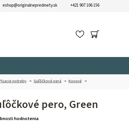
eshop
@
originalnepredmety.sk
+421 907 106 156
NÁKUPNÝ
KOŠÍK
Písacie potreby
Guľôčkové perá
Kovové
ľôčkové pero, Green
bnosti hodnotenia