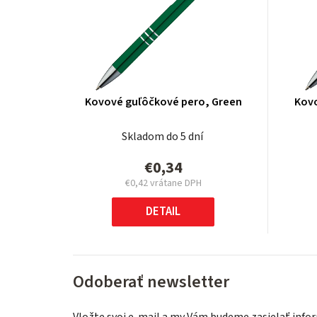
Kovové guľôčkové pero, Green
Kovo
Skladom do 5 dní
€0,34
€0,42
vrátane DPH
Jednotková
cena:
DETAIL
Odoberať newsletter