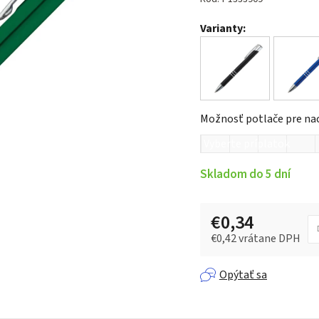
je
Varianty:
0,0
z 5
hviezdičiek.
Možnosť potlače pre na
Skladom do 5 dní
€0,34
€0,42
vrátane DPH
Jednotková cena:
Opýtať sa