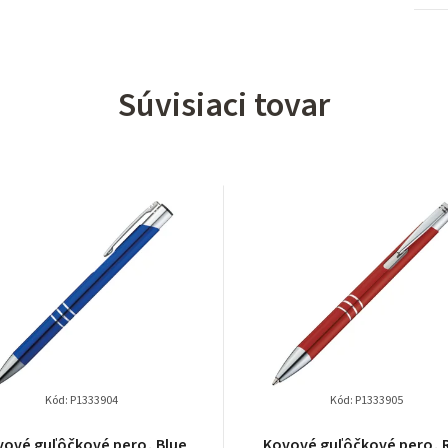
Súvisiaci tovar
Kód:
P1333904
Kód:
P1333905
vové guľôčkové pero, Blue
Kovové guľôčkové pero, 