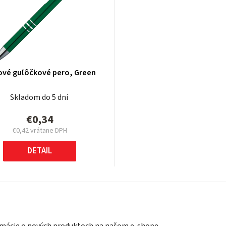
vé guľôčkové pero, Green
Skladom do 5 dní
€0,34
€0,42
vrátane DPH
Jednotková
cena:
DETAIL