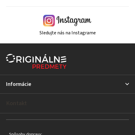
Sledujte nás na Instagrame
Z
á
p
ä
t
Informácie
i
e
Kontakt
Spôsoby dopravy: