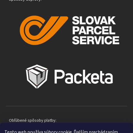
Obľúbené spôsoby platby:
Tento web používa súbory cookie. Ďalším prechádzaním