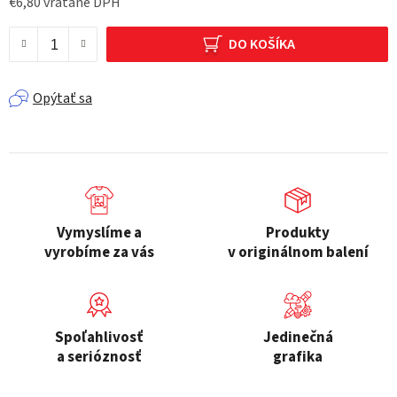
€6,80 vrátane DPH
Jednotková cena:
DO KOŠÍKA
Opýtať sa
Vymyslíme a
Produkty
vyrobíme za vás
v originálnom balení
Spoľahlivosť
Jedinečná
a serióznosť
grafika