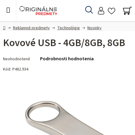
Prejsť
na
Hľadať
obsah
NÁ
KO
Domov
Reklamné predmety
Technológie
Novinky
Kovové USB - 4GB/8GB, 8GB
Priemerné
Podrobnosti hodnotenia
Neohodnotené
hodnotenie
produktu
Kód:
P462.934
je
0,0
z 5
hviezdičiek.