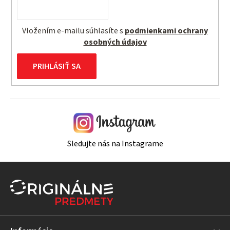
Vložením e-mailu súhlasíte s
podmienkami ochrany
osobných údajov
PRIHLÁSIŤ SA
Sledujte nás na Instagrame
Z
á
p
ä