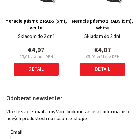
Meracie pásmo z RABS (5m),
Meracie pásmo z RABS (5m),
white
white
Skladom do 2 dní
Skladom do 2 dní
€4,07
€4,07
€5,01 vrátane DPH
€5,01 vrátane DPH
Jednotková
Jednotková
cena:
cena:
DETAIL
DETAIL
Odoberať newsletter
Vložte svoj e-mail a my Vám budeme zasielať informácie o
nových produktoch na našom e-shope.
Email