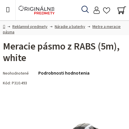
Prejsť
na
Hľadať
obsah
NÁ
KO
Domov
Reklamné predmety
Náradie a baterky
Metre a meracie
pásma
Meracie pásmo z RABS (5m),
white
Priemerné
Podrobnosti hodnotenia
Neohodnotené
hodnotenie
produktu
Kód:
P310.493
je
0,0
z 5
hviezdičiek.