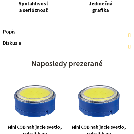
Spoľahlivosť
Jedinečná
a serióznosť
grafika
Popis
Diskusia
Naposledy prezerané
Mini COB nabíjacie svetlo,
Mini COB nabíjacie svetlo,
cobalt blue
cobalt blue