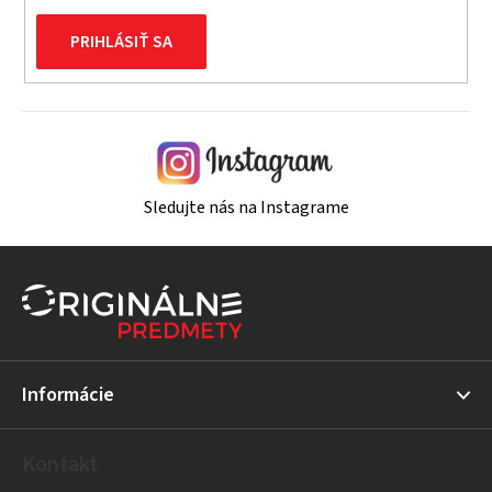
PRIHLÁSIŤ SA
Sledujte nás na Instagrame
Z
á
p
ä
t
Informácie
i
e
Kontakt