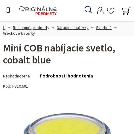
Prejsť
na
Hľadať
obsah
NÁ
KO
Domov
Reklamné predmety
Náradie a baterky
Svietidlá
Vreckové baterky
Mini COB nabíjacie svetlo,
cobalt blue
Priemerné
Podrobnosti hodnotenia
Neohodnotené
hodnotenie
produktu
Kód:
P310.681
je
0,0
z 5
hviezdičiek.