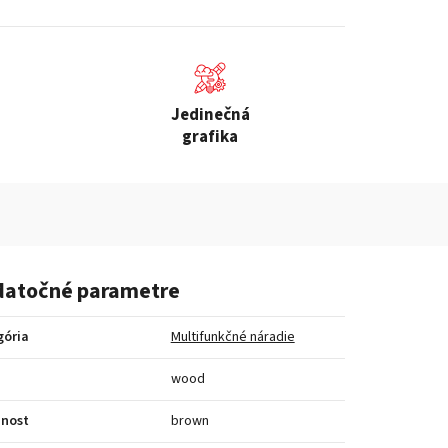
Jedinečná
grafika
atočné parametre
gória
Multifunkčné náradie
a
wood
bnost
brown