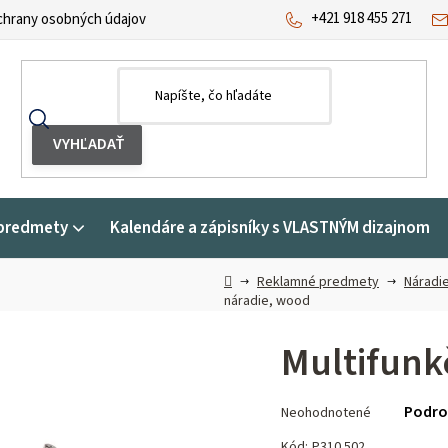
+421 918 455 271
hrany osobných údajov
predmety
Kalendáre a zápisníky s VLASTNÝM dizajnom
Domov
Reklamné predmety
Náradie
náradie, wood
Multifunk
Priemerné
Podro
Neohodnotené
hodnotenie
produktu
Kód:
P310.502