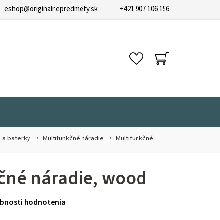
eshop
@
originalnepredmety.sk
+421 907 106 156
NÁKUPNÝ
KOŠÍK
 a baterky
Multifunkčné náradie
Multifunkčné
čné náradie, wood
bnosti hodnotenia