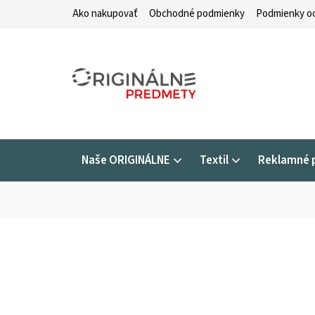
Prejsť
Ako nakupovať
Obchodné podmienky
Podmienky oc
na
obsah
Naše ORIGINÁLNE
Textil
Reklamné 