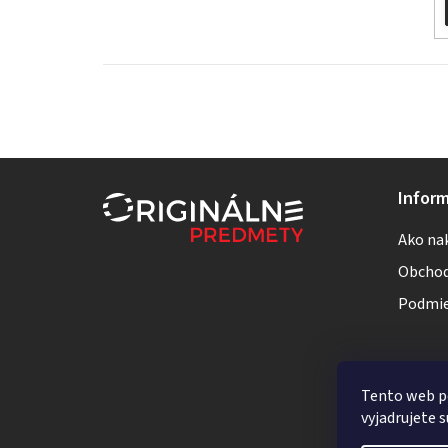
Z
Inform
á
Ako na
p
Obchod
ä
Podmie
t
i
Tento web p
e
vyjadrujete s