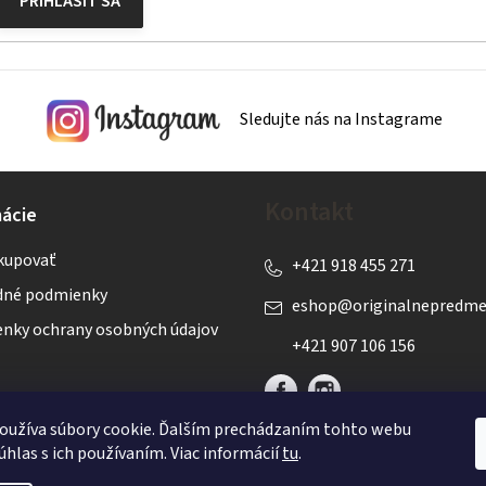
PRIHLÁSIŤ SA
Sledujte nás na Instagrame
Kontakt
ácie
kupovať
+421 918 455 271
né podmienky
eshop
@
originalnepredme
nky ochrany osobných údajov
+421 907 106 156
oužíva súbory cookie. Ďalším prechádzaním tohto webu
úhlas s ich používaním. Viac informácií
tu
.