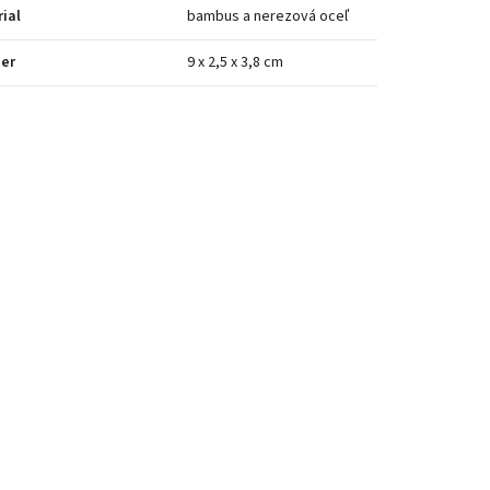
ial
bambus a nerezová oceľ
er
9 x 2,5 x 3,8 cm