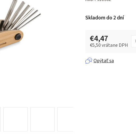
je
0,0
Skladom do 2 dní
z 5
hviezdičiek.
€4,47
€5,50 vrátane DPH
Jednotková cena:
Opýtať sa