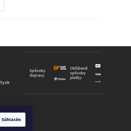
Obľúbené
Spôsoby
spôsoby
dopravy:
platby:
ty.sk
Súhlasím