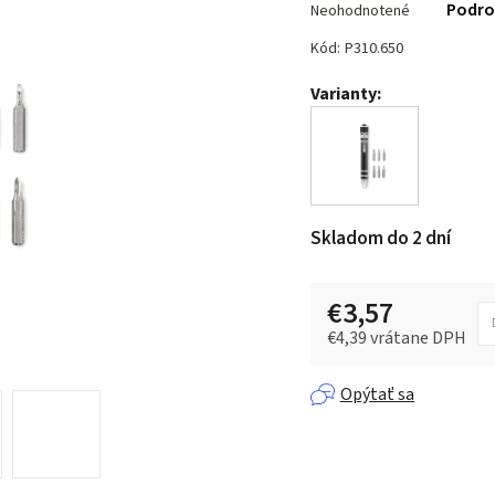
Podro
Neohodnotené
hodnotenie
produktu
Kód:
P310.650
je
Varianty:
0,0
z 5
hviezdičiek.
Skladom do 2 dní
€3,57
€4,39 vrátane DPH
Jednotková cena:
Opýtať sa