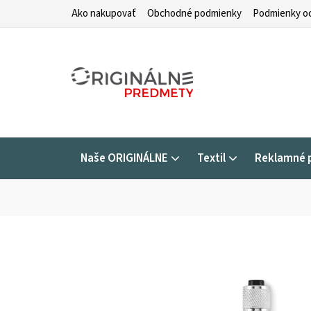
Prejsť
Ako nakupovať
Obchodné podmienky
Podmienky oc
na
obsah
Naše ORIGINÁLNE
Textil
Reklamné 