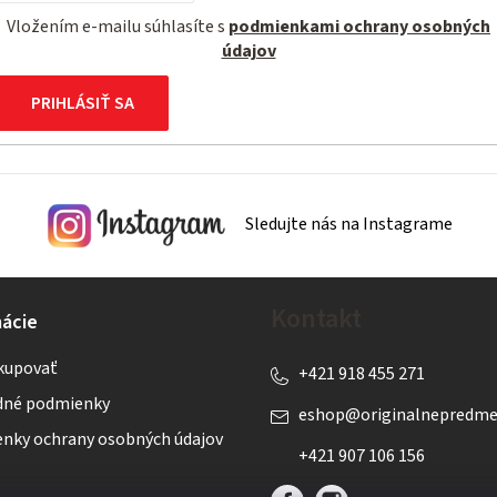
Vložením e-mailu súhlasíte s
podmienkami ochrany osobných
údajov
PRIHLÁSIŤ SA
Sledujte nás na Instagrame
Kontakt
ácie
kupovať
+421 918 455 271
né podmienky
eshop
@
originalnepredme
nky ochrany osobných údajov
+421 907 106 156