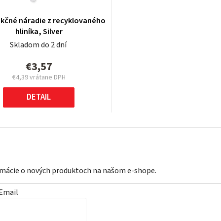
nkčné náradie z recyklovaného
hliníka, Silver
Skladom do 2 dní
€3,57
€4,39 vrátane DPH
Jednotková
cena:
DETAIL
ormácie o nových produktoch na našom e-shope.
Email