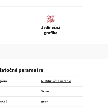
Jedinečná
grafika
atočné parametre
gória
Multifunkčné náradie
a
Silver
bnost
grey