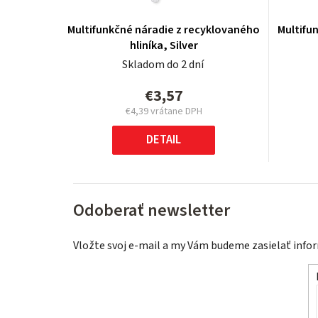
Multifunkčné náradie z recyklovaného
Multifu
hliníka, Silver
Skladom do 2 dní
€3,57
€4,39 vrátane DPH
Jednotková
cena:
DETAIL
Odoberať newsletter
Vložte svoj e-mail a my Vám budeme zasielať inf