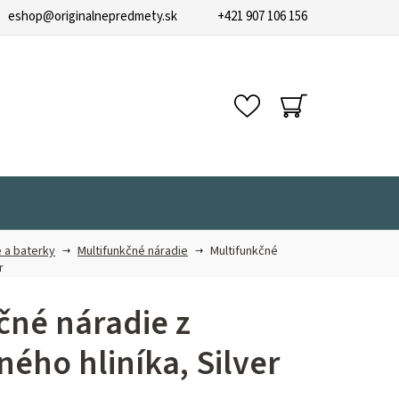
eshop
@
originalnepredmety.sk
+421 907 106 156
NÁKUPNÝ
KOŠÍK
 a baterky
Multifunkčné náradie
Multifunkčné
r
čné náradie z
ého hliníka, Silver