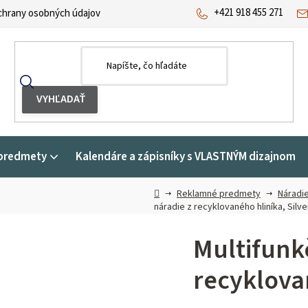
+421 918 455 271
hrany osobných údajov
predmety
Kalendáre a zápisníky s VLASTNÝM dizajnom
Domov
Reklamné predmety
Náradie
náradie z recyklovaného hliníka, Silve
Multifunk
recyklovan
Priemerné