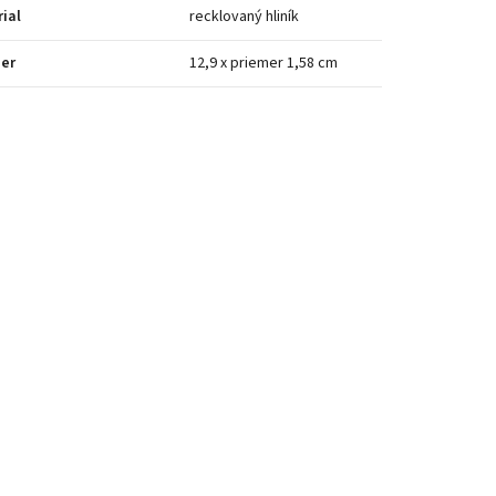
ial
recklovaný hliník
er
12,9 x priemer 1,58 cm