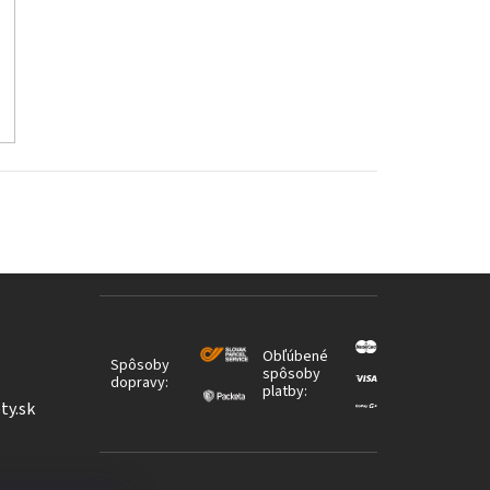
Obľúbené
Spôsoby
spôsoby
dopravy:
platby:
ty.sk