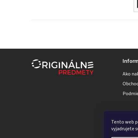
Z
Inform
á
Ako na
p
Obchod
ä
Podmie
t
i
Tento web p
e
vyjadrujete s