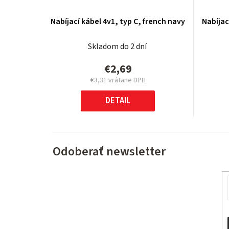
Nabíjací kábel 4v1, typ C, french navy
Nabíjac
Skladom do 2 dní
€2,69
€3,31 vrátane DPH
Jednotková
cena:
DETAIL
Odoberať newsletter