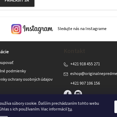
PRIHLÁSIŤ SA
Sledujte nás na Instagrame
Kontakt
ácie
kupovať
+421 918 455 271
né podmienky
eshop
@
originalnepredme
nky ochrany osobných údajov
+421 907 106 156
oužíva súbory cookie. Ďalším prechádzaním tohto webu
úhlas s ich používaním. Viac informácií
tu
.