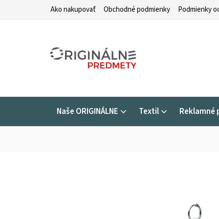
Prejsť
Ako nakupovať
Obchodné podmienky
Podmienky oc
na
obsah
Naše ORIGINÁLNE
Textil
Reklamné 