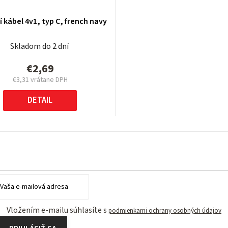
í kábel 4v1, typ C, french navy
Skladom do 2 dní
€2,69
€3,31 vrátane DPH
Jednotková
cena:
DETAIL
Vložením e-mailu súhlasíte s
podmienkami ochrany osobných údajov