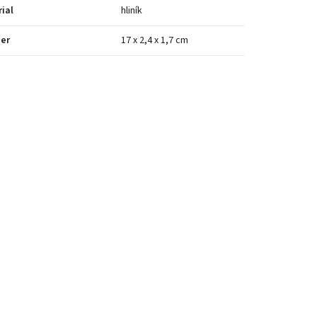
ial
hliník
er
17 x 2,4 x 1,7 cm