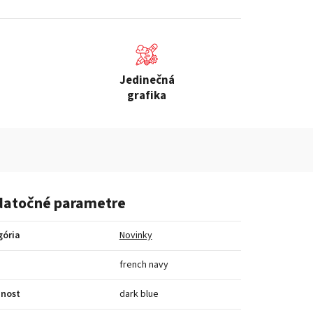
Jedinečná
grafika
atočné parametre
gória
Novinky
a
french navy
bnost
dark blue