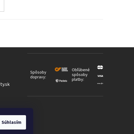
Obľúbené
Spôsoby
spôsoby
dopravy:
platby:
ty.sk
Súhlasím