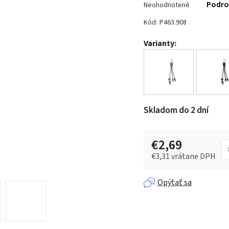
Podro
Neohodnotené
hodnotenie
produktu
Kód:
P463.908
je
Varianty:
0,0
z 5
hviezdičiek.
Skladom do 2 dní
€2,69
€3,31 vrátane DPH
Jednotková cena:
Opýtať sa