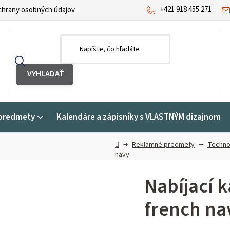
+421 918 455 271
hrany osobných údajov
predmety
Kalendáre a zápisníky s VLASTNÝM dizajnom
Domov
Reklamné predmety
Techno
navy
Nabíjací k
french na
Priemerné