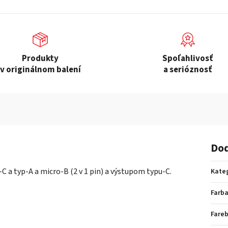
Produkty
Spoľahlivosť
v originálnom balení
a serióznosť
Dod
C a typ-A a micro-B (2 v 1 pin) a výstupom typu-C.
Kate
Farb
Fare