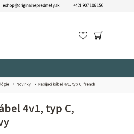
eshop
@
originalnepredmety.sk
+421 907 106 156
NÁKUPNÝ
KOŠÍK
lógie
Novinky
Nabíjací kábel 4v1, typ C, french
ábel 4v1, typ C,
vy