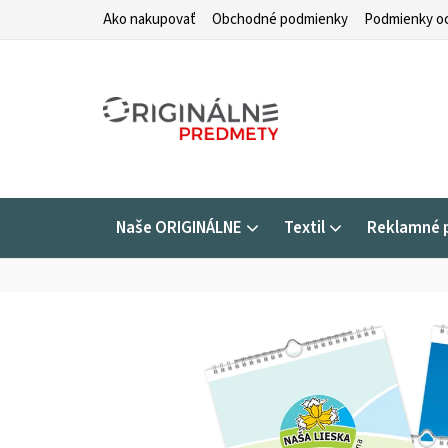
Prejsť
Ako nakupovať
Obchodné podmienky
Podmienky oc
na
obsah
Naše ORIGINÁLNE
Textil
Reklamné 