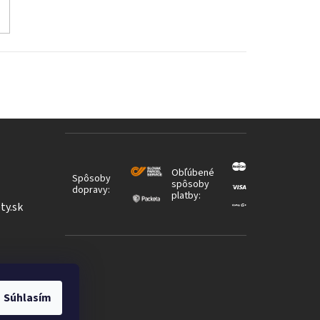
Obľúbené
Spôsoby
spôsoby
dopravy:
platby:
ty.sk
Súhlasím