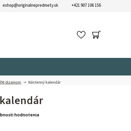
eshop
@
originalnepredmety.sk
+421 907 106 156
NÁKUPNÝ
KOŠÍK
NÝM dizajnom
Nástenný kalendár
kalendár
bnosti hodnotenia