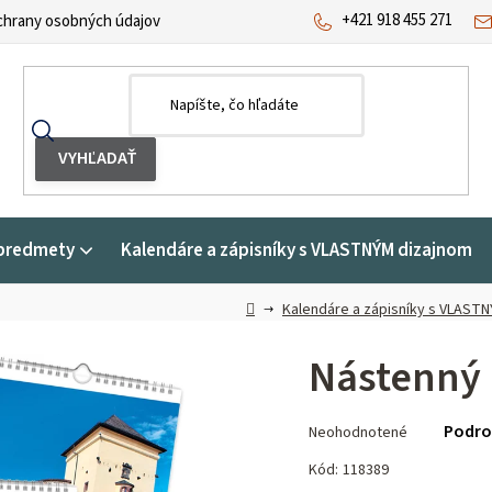
+421 918 455 271
hrany osobných údajov
predmety
Kalendáre a zápisníky s VLASTNÝM dizajnom
Domov
Kalendáre a zápisníky s VLAST
Nástenný 
Priemerné
Podro
Neohodnotené
hodnotenie
produktu
Kód:
118389
je