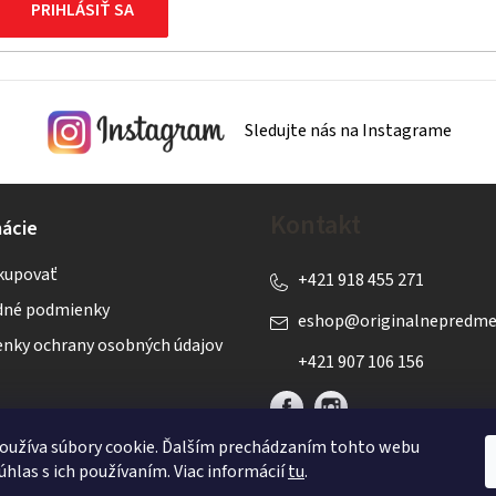
PRIHLÁSIŤ SA
Sledujte nás na Instagrame
Kontakt
ácie
kupovať
+421 918 455 271
né podmienky
eshop
@
originalnepredme
nky ochrany osobných údajov
+421 907 106 156
oužíva súbory cookie. Ďalším prechádzaním tohto webu
úhlas s ich používaním. Viac informácií
tu
.