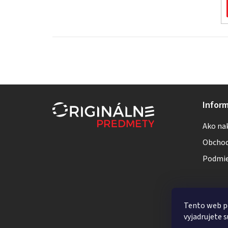
Z
Inform
á
Ako na
p
Obchod
ä
Podmie
t
i
Tento web p
e
vyjadrujete s