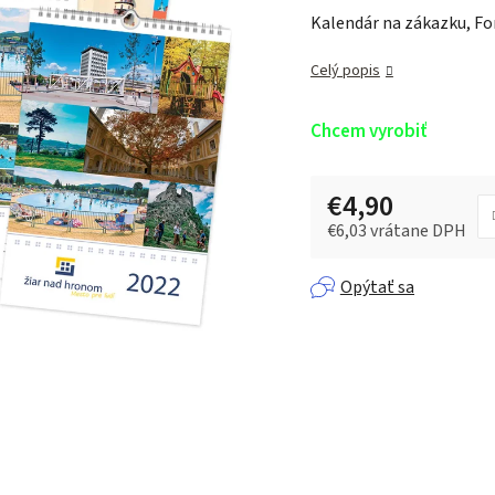
Kalendár na zákazku, For
0,0
z 5
Celý popis
hviezdičiek.
Chcem vyrobiť
€4,90
€6,03 vrátane DPH
Jednotková cena:
Opýtať sa