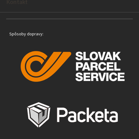
e
Kontakt
Spôsoby dopravy: