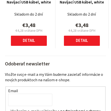
Navíjací USB kábel, white
Navíjací USB kábel, white
Skladom do 2 dní
Skladom do 2 dní
€3,48
€3,48
€4,28 vrátane DPH
€4,28 vrátane DPH
Jednotková
Jednotková
cena:
cena:
DETAIL
DETAIL
Odoberať newsletter
Vložte svoj e-mail a my Vám budeme zasielať informácie o
nových produktoch na našom e-shope.
Email