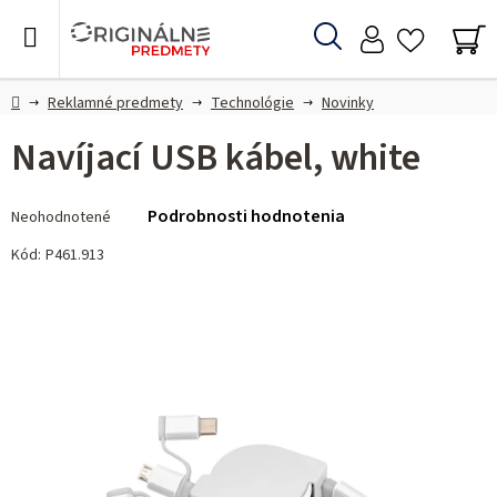
Prejsť
na
Hľadať
obsah
NÁ
KO
Domov
Reklamné predmety
Technológie
Novinky
Navíjací USB kábel, white
Priemerné
Podrobnosti hodnotenia
Neohodnotené
hodnotenie
produktu
Kód:
P461.913
je
0,0
z 5
hviezdičiek.