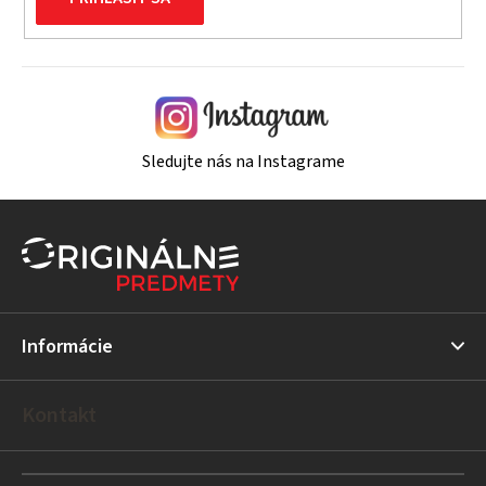
Sledujte nás na Instagrame
Z
á
p
ä
t
Informácie
i
e
Kontakt