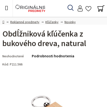
Prejsť
na
Hľadať
obsah
NÁ
KO
Domov
Reklamné predmety
Kľúčenky
Novinky
Obdĺžniková kľúčenka z
bukového dreva, natural
Priemerné
Podrobnosti hodnotenia
Neohodnotené
hodnotenie
produktu
Kód:
P211.566
je
0,0
z 5
hviezdičiek.