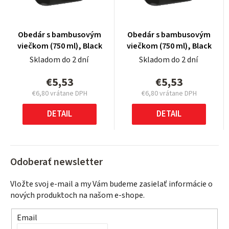
Obedár s bambusovým
Obedár s bambusovým
viečkom (750 ml), Black
viečkom (750 ml), Black
Skladom do 2 dní
Skladom do 2 dní
€5,53
€5,53
€6,80 vrátane DPH
€6,80 vrátane DPH
Jednotková
Jednotková
cena:
cena:
DETAIL
DETAIL
Odoberať newsletter
Vložte svoj e-mail a my Vám budeme zasielať informácie o
nových produktoch na našom e-shope.
Email