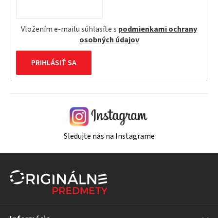
Vložením e-mailu súhlasíte s
podmienkami ochrany
osobných údajov
PRIHLÁSIŤ SA
Sledujte nás na Instagrame
Z
á
p
ä