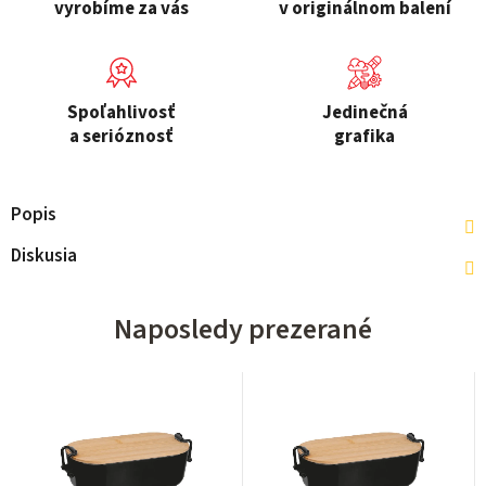
vyrobíme za vás
v originálnom balení
Spoľahlivosť
Jedinečná
a serióznosť
grafika
Popis
Diskusia
Naposledy prezerané