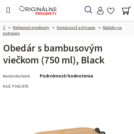
Prejsť
na
Hľadať
obsah
NÁ
KO
Domov
Reklamné predmety
Domácnosť a bývanie
Nádoby na
potraviny
Obedár s bambusovým
viečkom (750 ml), Black
Priemerné
Podrobnosti hodnotenia
Neohodnotené
hodnotenie
produktu
Kód:
P342.976
je
0,0
z 5
hviezdičiek.