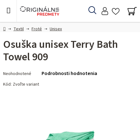
Prejsť
na
Hľadať
obsah
NÁ
KO
Domov
Textil
Froté
Unisex
Osuška unisex Terry Bath
Towel 909
Priemerné
Podrobnosti hodnotenia
Neohodnotené
hodnotenie
produktu
Kód:
Zvoľte variant
je
0,0
z 5
hviezdičiek.