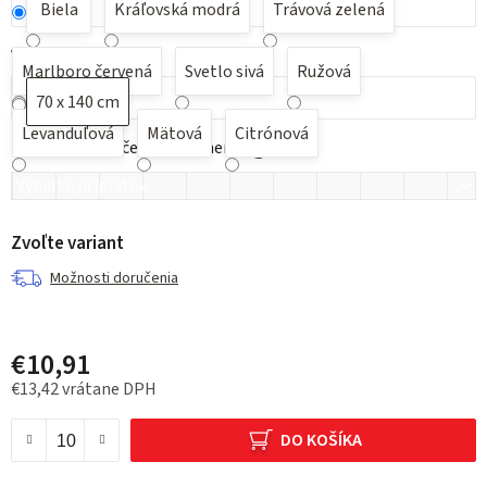
Biela
Kráľovská modrá
Trávová zelená
Veľkosť
Marlboro červená
Svetlo sivá
Ružová
70 x 140 cm
Levanduľová
Mätová
Citrónová
Možnosť potlače pre nacenenie
?
Zvoľte variant
Možnosti doručenia
€10,91
€13,42
vrátane DPH
Jednotková cena:
DO KOŠÍKA