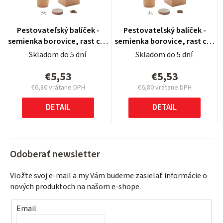
Pestovateľský balíček -
Pestovateľský balíček -
semienka borovice, rast cca
semienka borovice, rast cca
30 cm ročne, Brown
30 cm ročne, Brown
Skladom do 5 dní
Skladom do 5 dní
€5,53
€5,53
€6,80
vrátane DPH
€6,80
vrátane DPH
Jednotková
Jednotková
cena:
cena:
DETAIL
DETAIL
Odoberať newsletter
Vložte svoj e-mail a my Vám budeme zasielať informácie o
nových produktoch na našom e-shope.
Email