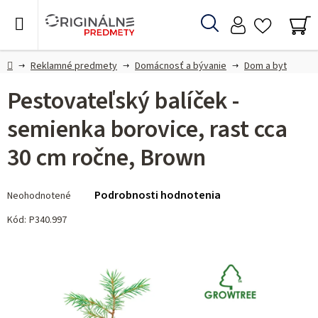
Prejsť
na
Hľadať
obsah
NÁ
KO
Domov
Reklamné predmety
Domácnosť a bývanie
Dom a byt
Pestovateľský balíček -
semienka borovice, rast cca
30 cm ročne, Brown
Priemerné
Podrobnosti hodnotenia
Neohodnotené
hodnotenie
produktu
Kód:
P340.997
je
0,0
z 5
hviezdičiek.