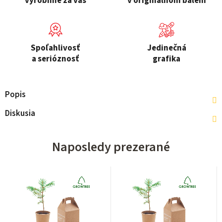
vyrobíme za vás
v originálnom balení
Spoľahlivosť
Jedinečná
a serióznosť
grafika
Popis
Diskusia
Naposledy prezerané