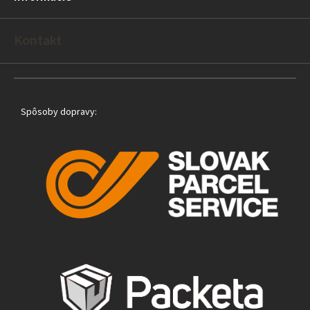
i
e
Kontakt
Spôsoby dopravy: