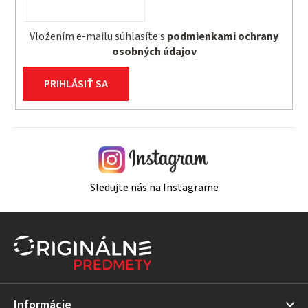
Vložením e-mailu súhlasíte s
podmienkami ochrany
osobných údajov
PRIHLÁSIŤ SA
Sledujte nás na Instagrame
Z
á
p
ä
t
Informácie