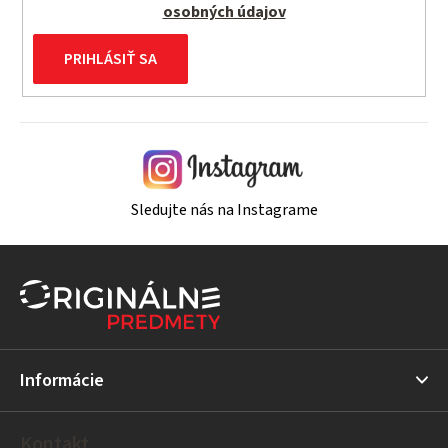
osobných údajov
PRIHLÁSIŤ SA
Sledujte nás na Instagrame
Z
á
p
ä
t
Informácie
i
e
Kontakt