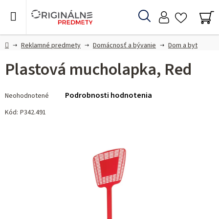
Prejsť
na
Hľadať
obsah
NÁ
KO
Domov
Reklamné predmety
Domácnosť a bývanie
Dom a byt
Plastová mucholapka, Red
Priemerné
Podrobnosti hodnotenia
Neohodnotené
hodnotenie
produktu
Kód:
P342.491
je
0,0
z 5
hviezdičiek.