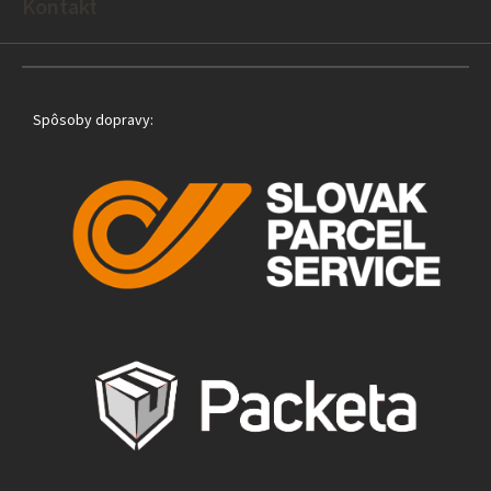
e
Kontakt
Spôsoby dopravy: