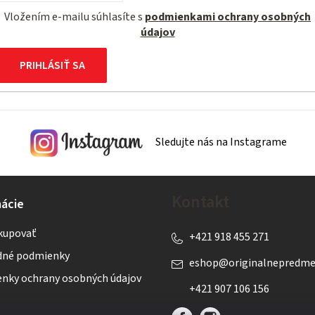
Vložením e-mailu súhlasíte s
podmienkami ochrany osobných
údajov
PRIHLÁSIŤ SA
Sledujte nás na Instagrame
Kontakt
ácie
kupovať
+421 918 455 271
né podmienky
eshop
@
originalnepredme
nky ochrany osobných údajov
+421 907 106 156