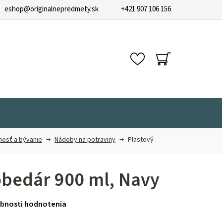
eshop
@
originalnepredmety.sk
+421 907 106 156
NÁKUPNÝ
KOŠÍK
osť a bývanie
Nádoby na potraviny
Plastový
obedár 900 ml, Navy
bnosti hodnotenia