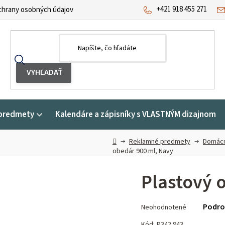
+421 918 455 271
hrany osobných údajov
predmety
Kalendáre a zápisníky s VLASTNÝM dizajnom
Domov
Reklamné predmety
Domácn
obedár 900 ml, Navy
Plastový 
Priemerné
Podro
Neohodnotené
hodnotenie
produktu
Kód:
P342.943