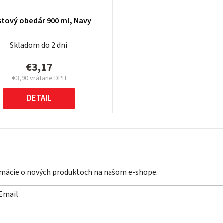
stový obedár 900 ml, Navy
Skladom do 2 dní
€3,17
€3,90 vrátane DPH
Jednotková
cena:
DETAIL
ormácie o nových produktoch na našom e-shope.
Email