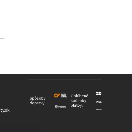
Obľúbené
Spôsoby
spôsoby
dopravy:
platby:
ty.sk