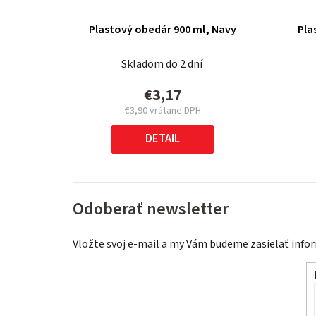
Plastový obedár 900 ml, Navy
Pla
Skladom do 2 dní
€3,17
€3,90 vrátane DPH
Jednotková
cena:
DETAIL
Odoberať newsletter
Vložte svoj e-mail a my Vám budeme zasielať inf