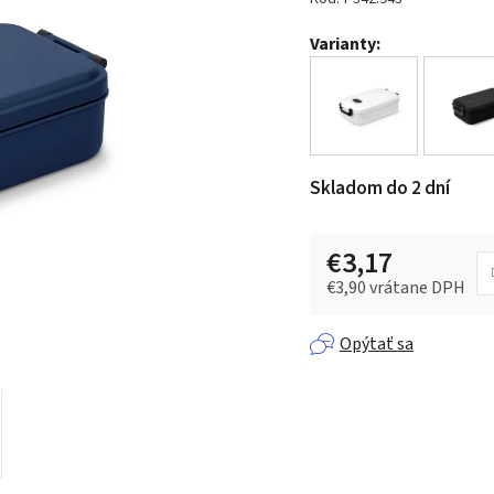
je
Varianty:
0,0
z 5
hviezdičiek.
Skladom do 2 dní
€3,17
€3,90 vrátane DPH
Jednotková cena:
Opýtať sa