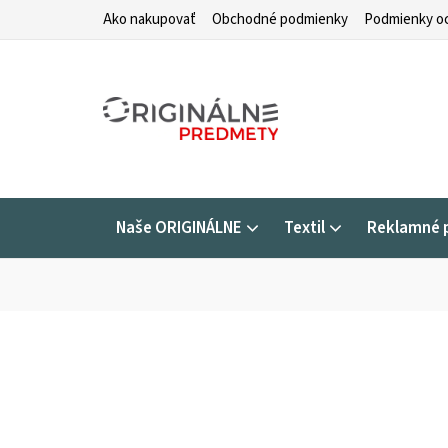
Prejsť
Ako nakupovať
Obchodné podmienky
Podmienky oc
na
obsah
Naše ORIGINÁLNE
Textil
Reklamné 