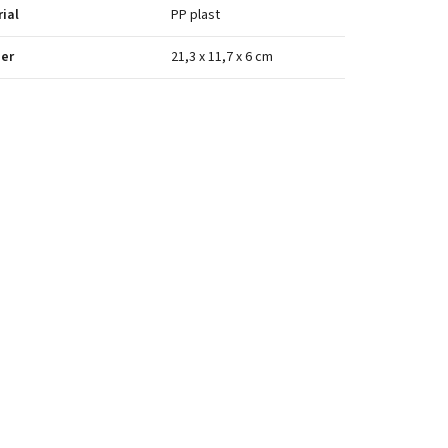
ial
PP plast
er
21,3 x 11,7 x 6 cm