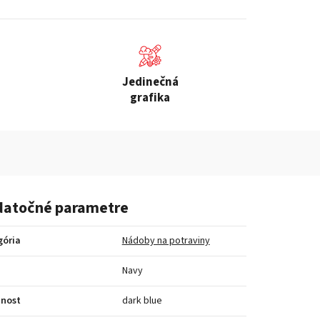
Jedinečná
grafika
atočné parametre
gória
Nádoby na potraviny
a
Navy
bnost
dark blue