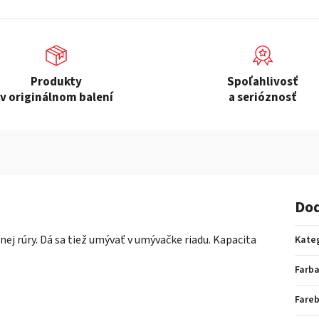
Produkty
Spoľahlivosť
v originálnom balení
a serióznosť
Dod
j rúry. Dá sa tiež umývať v umývačke riadu. Kapacita
Kate
Farb
Fare