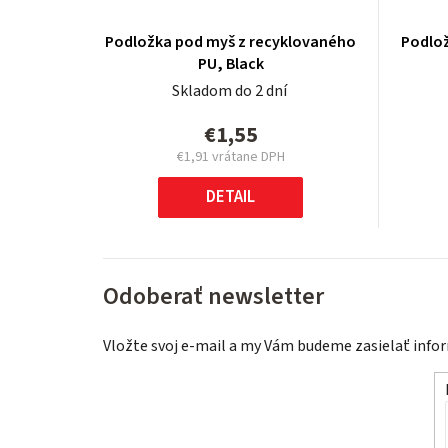
Podložka pod myš z recyklovaného
Podlo
PU, Black
Skladom do 2 dní
€1,55
€1,91 vrátane DPH
Jednotková
cena:
DETAIL
Odoberať newsletter
Vložte svoj e-mail a my Vám budeme zasielať inf