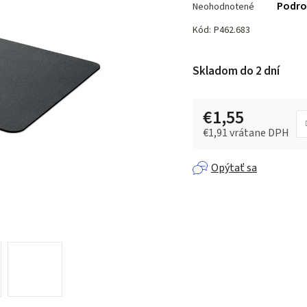
Podro
Neohodnotené
hodnotenie
produktu
Kód:
P462.683
je
0,0
Skladom do 2 dní
z 5
hviezdičiek.
€1,55
€1,91 vrátane DPH
Jednotková cena:
Opýtať sa