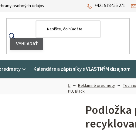
+421 918 455 271
hrany osobných údajov
predmety
Kalendáre a zápisníky s VLASTNÝM dizajnom
Domov
Reklamné predmety
Techno
PU, Black
Podložka 
recyklova
Priemerné