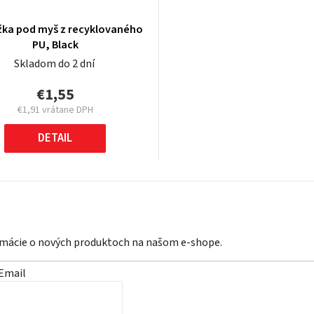
žka pod myš z recyklovaného
PU, Black
Skladom do 2 dní
€1,55
€1,91 vrátane DPH
Jednotková
cena:
DETAIL
ormácie o nových produktoch na našom e-shope.
Email