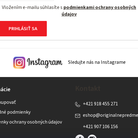
Vložením e-mailu súhlasíte s
podmienkami ochrany osobných
údajov
PRIHLÁSIŤ SA
Sledujte nás na Instagrame
Kontakt
ácie
kupovať
+421 918 455 271
né podmienky
eshop
@
originalnepredme
nky ochrany osobných údajov
+421 907 106 156