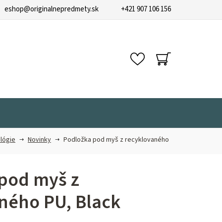
eshop
@
originalnepredmety.sk
+421 907 106 156
NÁKUPNÝ
KOŠÍK
lógie
Novinky
Podložka pod myš z recyklovaného
pod myš z
ného PU, Black