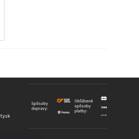
Obľúbené
Spôsoby
spôsoby
dopravy:
platby:
ty.sk