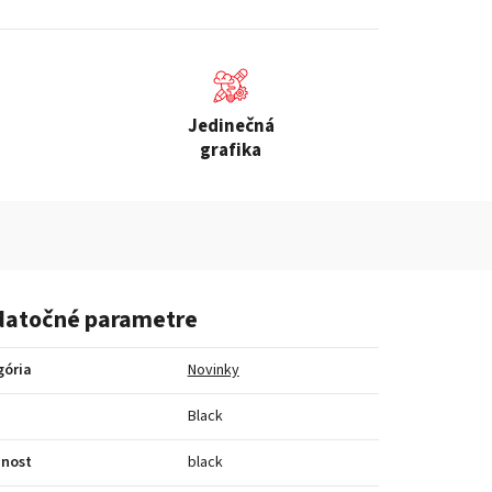
Jedinečná
grafika
atočné parametre
gória
Novinky
a
Black
bnost
black