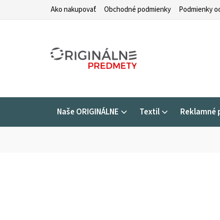
Prejsť
Ako nakupovať
Obchodné podmienky
Podmienky oc
na
obsah
Naše ORIGINÁLNE
Textil
Reklamné 