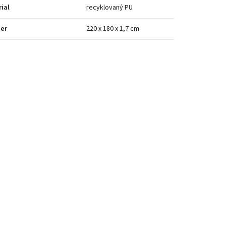
ial
recyklovaný PU
er
220 x 180 x 1,7 cm