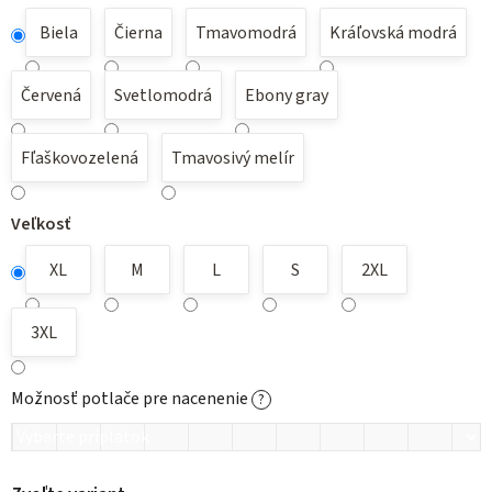
Biela
Čierna
Tmavomodrá
Kráľovská modrá
Červená
Svetlomodrá
Ebony gray
Fľaškovozelená
Tmavosivý melír
Veľkosť
XL
M
L
S
2XL
3XL
Možnosť potlače pre nacenenie
?