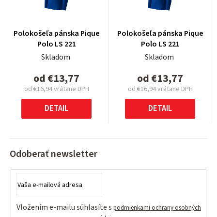
Polokošeľa pánska Pique
Polokošeľa pánska Pique
Polo LS 221
Polo LS 221
Skladom
Skladom
od
€13,77
od
€13,77
od
€16,94
vrátane DPH
od
€16,94
vrátane DPH
Jednotková
Jednotková
cena:
cena:
DETAIL
DETAIL
Odoberať newsletter
Vložením e-mailu súhlasíte s
podmienkami ochrany osobných