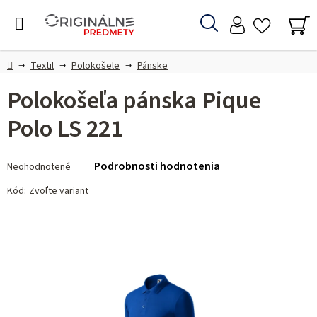
Prejsť
na
Hľadať
obsah
NÁ
KO
Domov
Textil
Polokošele
Pánske
Polokošeľa pánska Pique
Polo LS 221
Priemerné
Podrobnosti hodnotenia
Neohodnotené
hodnotenie
produktu
Kód:
Zvoľte variant
je
0,0
z 5
hviezdičiek.