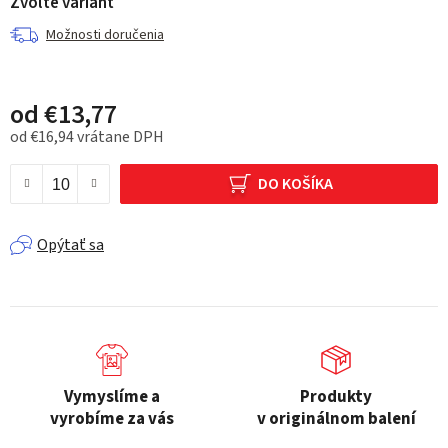
Zvoľte variant
Možnosti doručenia
od
€13,77
od
€16,94
vrátane DPH
Jednotková cena:
DO KOŠÍKA
Opýtať sa
Vymyslíme a
Produkty
vyrobíme za vás
v originálnom balení