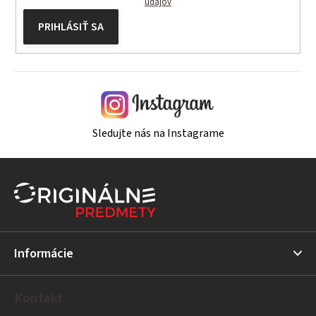
údajov
PRIHLÁSIŤ SA
Sledujte nás na Instagrame
Z
á
p
ä
t
Informácie
i
e
Kontakt