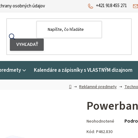
+421 918 455 271
hrany osobných údajov
predmety
Kalendáre a zápisníky s VLASTNÝM dizajnom
Domov
Reklamné predmety
Techno
Powerban
Priemerné
Podro
Neohodnotené
hodnotenie
produktu
Kód:
P462.830
je