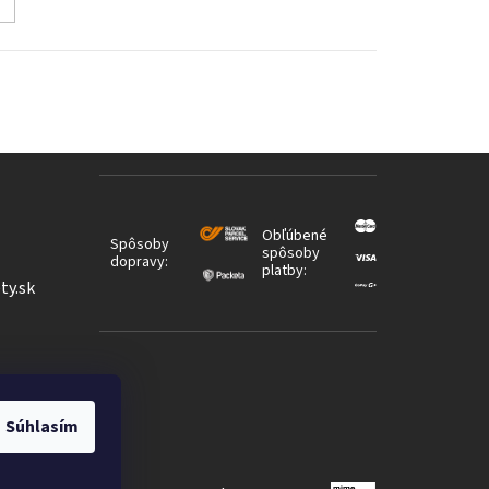
Obľúbené
Spôsoby
spôsoby
dopravy:
platby:
ty.sk
Súhlasím