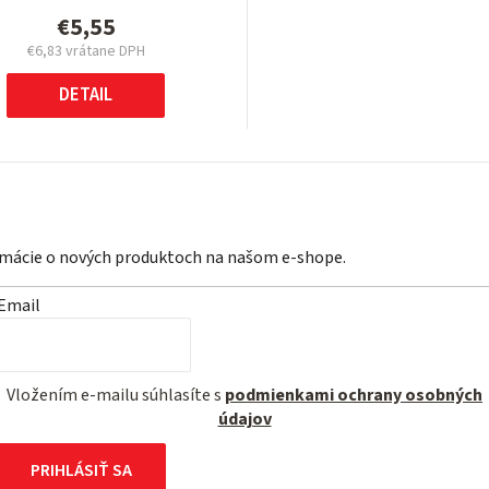
€5,55
€6,83 vrátane DPH
Jednotková
cena:
DETAIL
ormácie o nových produktoch na našom e-shope.
Email
Vložením e-mailu súhlasíte s
podmienkami ochrany osobných
údajov
PRIHLÁSIŤ SA