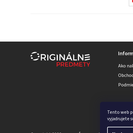
Z
Inform
á
Ako na
p
Obchod
ä
Podmie
t
i
Tento web p
e
vyjadrujete s