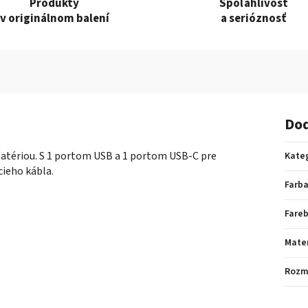
Produkty
Spoľahlivosť
v originálnom balení
a serióznosť
Dod
atériou. S 1 portom USB a 1 portom USB-C pre
Kate
cieho kábla.
Farb
Fare
Mater
Rozm