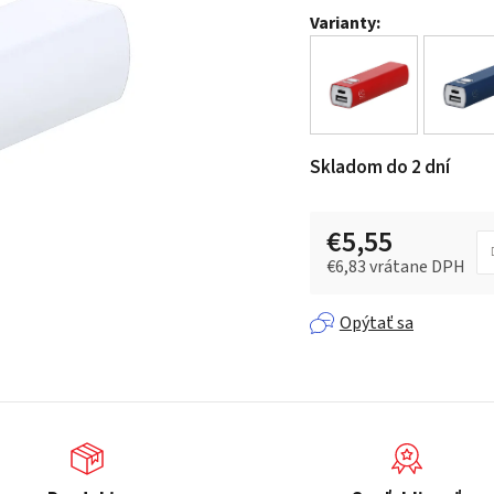
Varianty:
0,0
z 5
hviezdičiek.
Skladom do 2 dní
€5,55
€6,83 vrátane DPH
Jednotková cena:
Opýtať sa