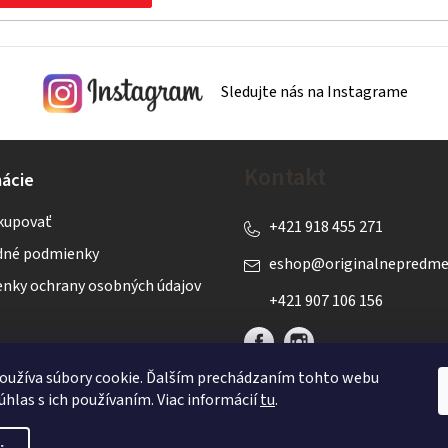
Sledujte nás na Instagrame
Kontakt
ácie
kupovať
+421 918 455 271
né podmienky
eshop
@
originalnepredme
nky ochrany osobných údajov
+421 907 106 156
oužíva súbory cookie. Ďalším prechádzaním tohto webu
úhlas s ich používaním. Viac informácií
tu
.