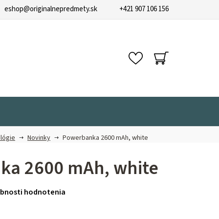
eshop
@
originalnepredmety.sk
+421 907 106 156
NÁKUPNÝ
KOŠÍK
lógie
Novinky
Powerbanka 2600 mAh, white
ka 2600 mAh, white
bnosti hodnotenia