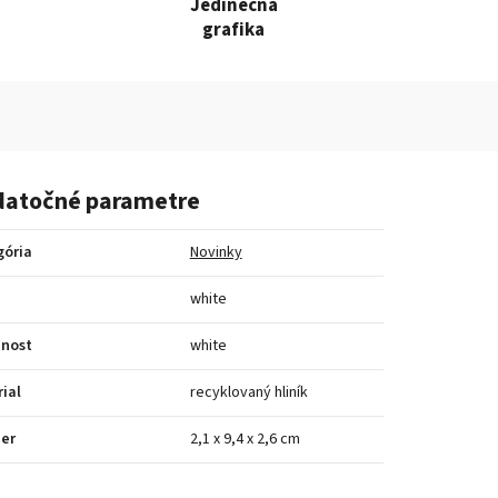
Jedinečná
grafika
atočné parametre
gória
Novinky
a
white
bnost
white
ial
recyklovaný hliník
er
2,1 x 9,4 x 2,6 cm