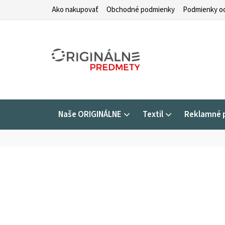
Prejsť
Ako nakupovať
Obchodné podmienky
Podmienky oc
na
obsah
Naše ORIGINÁLNE
Textil
Reklamné 