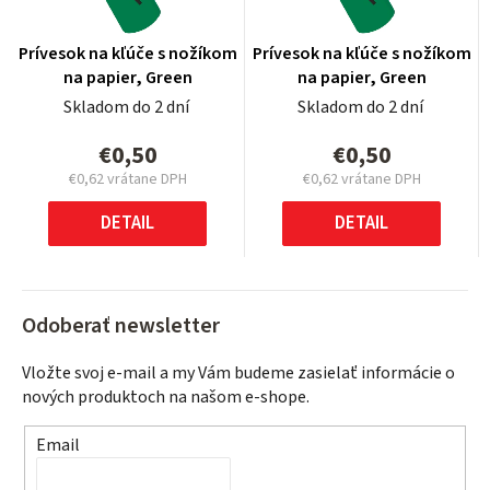
Prívesok na kľúče s nožíkom
Prívesok na kľúče s nožíkom
na papier, Green
na papier, Green
Skladom do 2 dní
Skladom do 2 dní
€0,50
€0,50
€0,62 vrátane DPH
€0,62 vrátane DPH
Jednotková
Jednotková
cena:
cena:
DETAIL
DETAIL
Odoberať newsletter
Vložte svoj e-mail a my Vám budeme zasielať informácie o
nových produktoch na našom e-shope.
Email