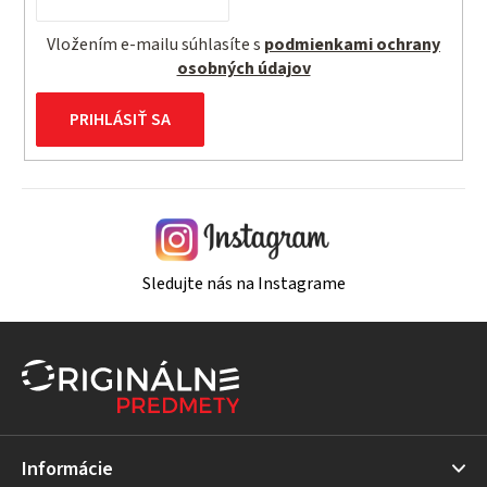
Vložením e-mailu súhlasíte s
podmienkami ochrany
osobných údajov
PRIHLÁSIŤ SA
Sledujte nás na Instagrame
Z
á
p
ä
t
Informácie