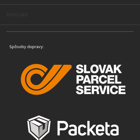
i
e
Kontakt
Spôsoby dopravy: