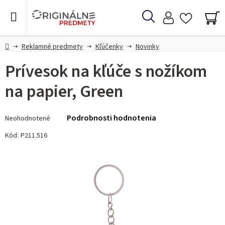
Prejsť
na
Hľadať
obsah
NÁ
KO
Domov
Reklamné predmety
Kľúčenky
Novinky
Prívesok na kľúče s nožíkom
na papier, Green
Priemerné
Podrobnosti hodnotenia
Neohodnotené
hodnotenie
produktu
Kód:
P211.516
je
0,0
z 5
hviezdičiek.