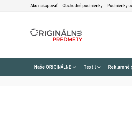
Prejsť
Ako nakupovať
Obchodné podmienky
Podmienky oc
na
obsah
Naše ORIGINÁLNE
Textil
Reklamné 