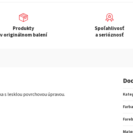
Produkty
Spoľahlivosť
v originálnom balení
a serióznosť
Dod
ka s lesklou povrchovou úpravou.
Kate
Farb
Fare
Mater