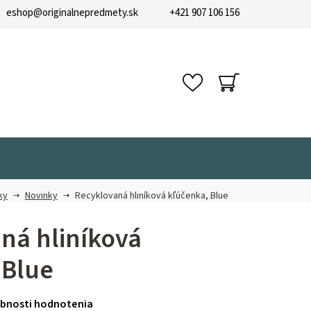
eshop
@
originalnepredmety.sk
+421 907 106 156
NÁKUPNÝ
KOŠÍK
ky
Novinky
Recyklovaná hliníková kľúčenka, Blue
ná hliníková
 Blue
bnosti hodnotenia