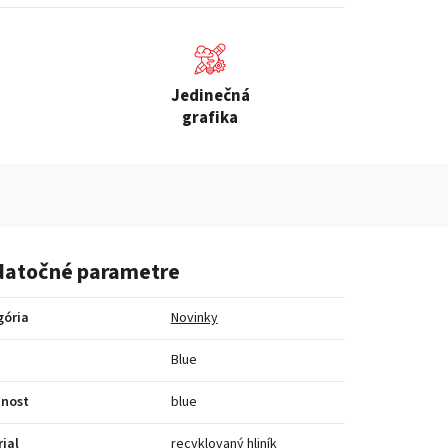
Jedinečná
grafika
atočné parametre
gória
Novinky
a
Blue
bnost
blue
ial
recyklovaný hliník