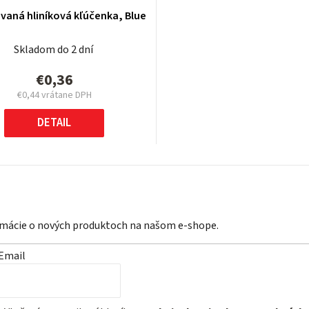
vaná hliníková kľúčenka, Blue
Skladom do 2 dní
€0,36
€0,44 vrátane DPH
Jednotková
cena:
DETAIL
ormácie o nových produktoch na našom e-shope.
Email