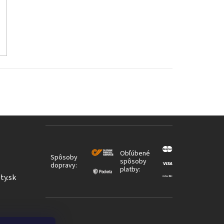
Obľúbené
Spôsoby
spôsoby
dopravy:
platby:
ty.sk