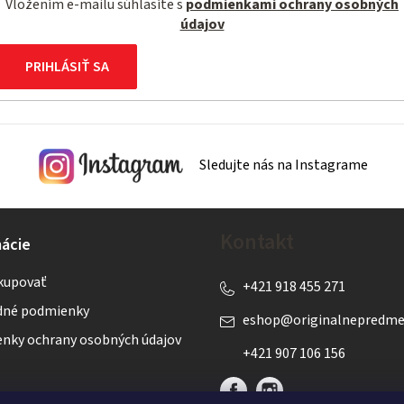
Vložením e-mailu súhlasíte s
podmienkami ochrany osobných
údajov
PRIHLÁSIŤ SA
Sledujte nás na Instagrame
Kontakt
ácie
kupovať
+421 918 455 271
né podmienky
eshop
@
originalnepredme
nky ochrany osobných údajov
+421 907 106 156