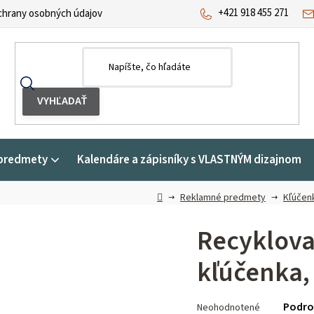
+421 918 455 271
hrany osobných údajov
predmety
Kalendáre a zápisníky s VLASTNÝM dizajnom
Domov
Reklamné predmety
Kľúčen
Recyklova
kľúčenka,
Priemerné
Podro
Neohodnotené