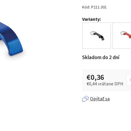
hodnotenie
produktu
Kód:
P211.301
je
Varianty:
0,0
z 5
hviezdičiek.
Skladom do 2 dní
€0,36
€0,44 vrátane DPH
Jednotková cena:
Opýtať sa