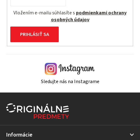
Vložením e-mailu súhlasíte s
podmienkami ochrany
osobných údajov
PRIHLÁSIŤ SA
Sledujte nás na Instagrame
Z
á
p
ä
t
Informácie