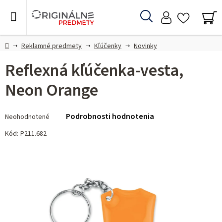
Prejsť
na
Hľadať
obsah
NÁ
KO
Domov
Reklamné predmety
Kľúčenky
Novinky
Reflexná kľúčenka-vesta,
Neon Orange
Priemerné
Podrobnosti hodnotenia
Neohodnotené
hodnotenie
produktu
Kód:
P211.682
je
0,0
z 5
hviezdičiek.