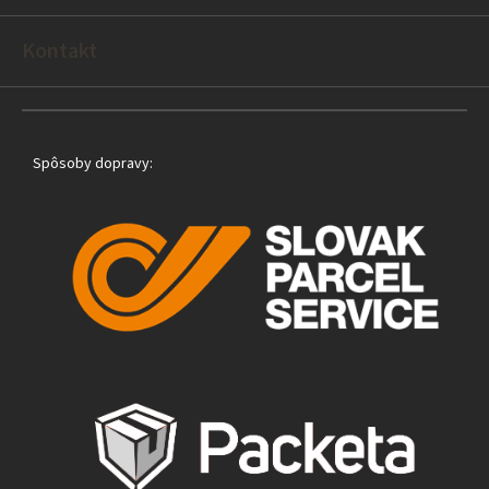
i
e
Kontakt
Spôsoby dopravy: