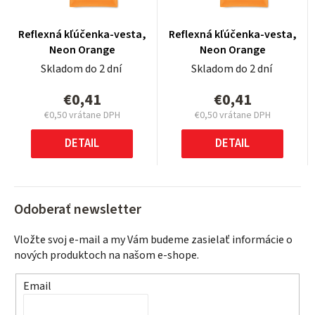
Reflexná kľúčenka-vesta,
Reflexná kľúčenka-vesta,
Neon Orange
Neon Orange
Skladom do 2 dní
Skladom do 2 dní
€0,41
€0,41
€0,50 vrátane DPH
€0,50 vrátane DPH
Jednotková
Jednotková
cena:
cena:
DETAIL
DETAIL
Odoberať newsletter
Vložte svoj e-mail a my Vám budeme zasielať informácie o
nových produktoch na našom e-shope.
Email