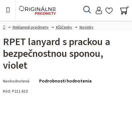
Prejsť
na
Hľadať
obsah
NÁ
KO
Domov
Reklamné predmety
Kľúčenky
Novinky
RPET lanyard s prackou a
bezpečnostnou sponou,
violet
Priemerné
Podrobnosti hodnotenia
Neohodnotené
hodnotenie
produktu
Kód:
P211.610
je
0,0
z 5
hviezdičiek.