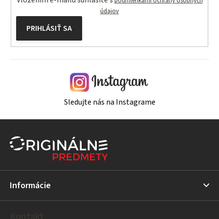
podmienkami ochrany osobných
údajov
PRIHLÁSIŤ SA
Sledujte nás na Instagrame
Z
á
p
ä
t
Informácie
i
e
Kontakt