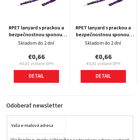
RPET lanyard s prackou a
RPET lanyard s prackou a
bezpečnostnou sponou,
bezpečnostnou sponou,
violet
violet
Skladom do 2 dní
Skladom do 2 dní
€0,66
€0,66
€0,81 vrátane DPH
€0,81 vrátane DPH
Jednotková
Jednotková
cena:
cena:
DETAIL
DETAIL
Odoberať newsletter
Vložením e-mailu súhlasíte s