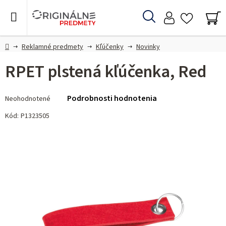
Prejsť
na
Hľadať
obsah
NÁ
KO
Domov
Reklamné predmety
Kľúčenky
Novinky
RPET plstená kľúčenka, Red
Priemerné
Podrobnosti hodnotenia
Neohodnotené
hodnotenie
produktu
Kód:
P1323505
je
0,0
z 5
hviezdičiek.