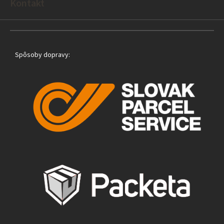
e
Kontakt
Spôsoby dopravy: