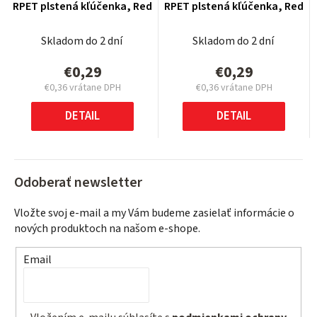
RPET plstená kľúčenka, Red
RPET plstená kľúčenka, Red
Skladom do 2 dní
Skladom do 2 dní
€0,29
€0,29
€0,36 vrátane DPH
€0,36 vrátane DPH
Jednotková
Jednotková
cena:
cena:
DETAIL
DETAIL
Odoberať newsletter
Vložte svoj e-mail a my Vám budeme zasielať informácie o
nových produktoch na našom e-shope.
Email