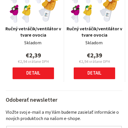
Ručný vetráčik/ventilátor v
Ručný vetráčik/ventilátor v
tvare ovocia
tvare ovocia
Skladom
Skladom
€2,39
€2,39
€2,94 vrátane DPH
€2,94 vrátane DPH
Jednotková
Jednotková
cena:
cena:
DETAIL
DETAIL
Odoberať newsletter
Vložte svoj e-mail a my Vám budeme zasielať informácie o
nových produktoch na našom e-shope.