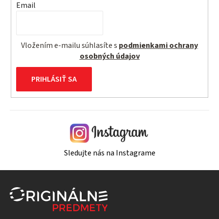
Email
Vložením e-mailu súhlasíte s
podmienkami ochrany
osobných údajov
PRIHLÁSIŤ SA
Sledujte nás na Instagrame
Z
á
p