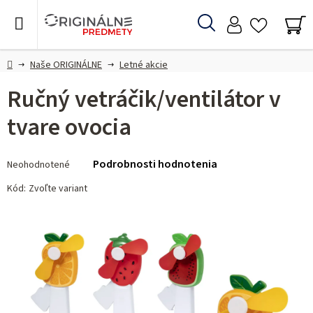
Prejsť
na
Hľadať
obsah
NÁ
KO
Domov
Naše ORIGINÁLNE
Letné akcie
Ručný vetráčik/ventilátor v
tvare ovocia
Priemerné
Podrobnosti hodnotenia
Neohodnotené
hodnotenie
produktu
Kód:
Zvoľte variant
je
0,0
z 5
hviezdičiek.