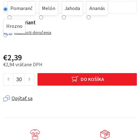
Pomaranč
Melón
Jahoda
Ananás
Zvoľte variant
Hrozno
Možnosti doručenia
€2,39
€2,94 vrátane DPH
Jednotková cena:
DO KOŠÍKA
Opýtať sa