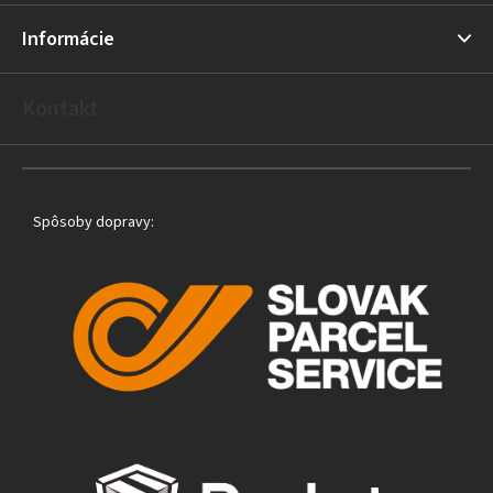
ä
t
Informácie
i
e
Kontakt
Spôsoby dopravy: