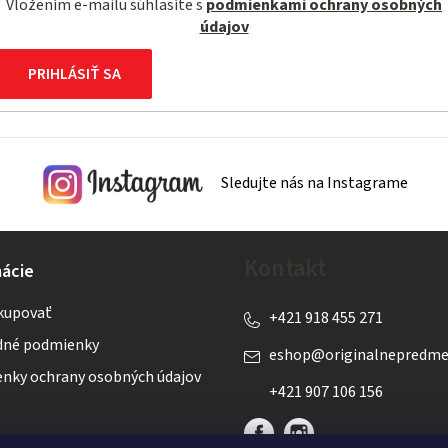
Vložením e-mailu súhlasíte s
podmienkami ochrany osobných
údajov
PRIHLÁSIŤ SA
Sledujte nás na Instagrame
Kontakt
ácie
kupovať
+421 918 455 271
né podmienky
eshop
@
originalnepredme
nky ochrany osobných údajov
+421 907 106 156