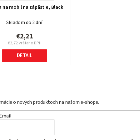
 na mobil na zápästie, Black
Skladom do 2 dní
€2,21
€2,72 vrátane DPH
Jednotková
cena:
DETAIL
ormácie o nových produktoch na našom e-shope.
Email