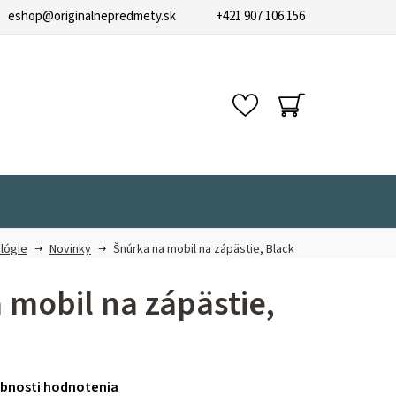
eshop
@
originalnepredmety.sk
+421 907 106 156
NÁKUPNÝ
KOŠÍK
lógie
Novinky
Šnúrka na mobil na zápästie, Black
 mobil na zápästie,
bnosti hodnotenia