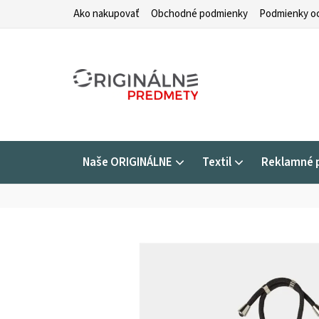
Prejsť
Ako nakupovať
Obchodné podmienky
Podmienky oc
na
obsah
Naše ORIGINÁLNE
Textil
Reklamné 