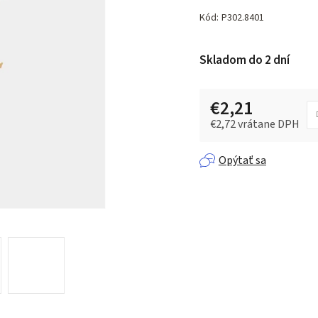
hodnotenie
produktu
Kód:
P302.8401
je
0,0
Skladom do 2 dní
z 5
hviezdičiek.
€2,21
€2,72 vrátane DPH
Jednotková cena:
Opýtať sa