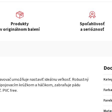
Produkty
Spoľahlivosť
v originálnom balení
a serióznosť
Dod
tavovač umožňuje nastaviť ideálnu veľkosť. Robustný
Kate
ripojovacím krúžkom a háčikom, zabraňuje pádu
Farb
. PVC free.
Fare
Mater