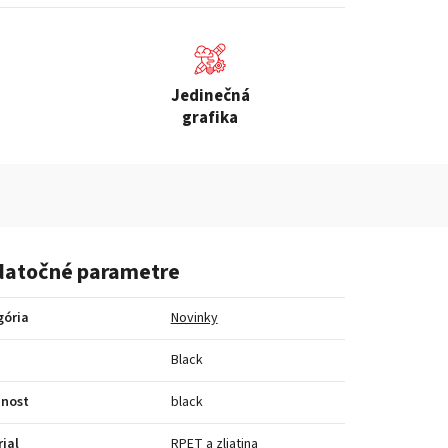
Jedinečná
grafika
atočné parametre
gória
Novinky
a
Black
bnost
black
ial
RPET a zliatina