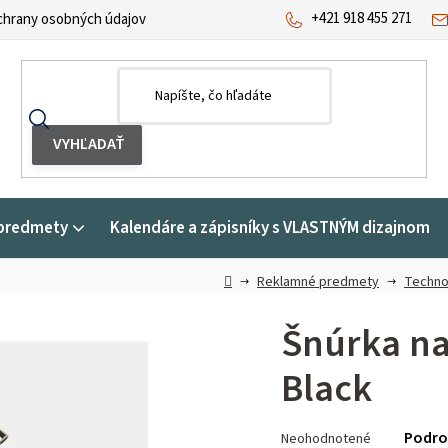
+421 918 455 271
hrany osobných údajov
predmety
Kalendáre a zápisníky s VLASTNÝM dizajnom
Domov
Reklamné predmety
Techno
Šnúrka na
Black
Priemerné
Podro
Neohodnotené