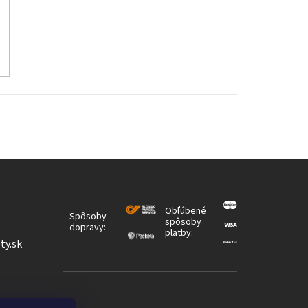
Obľúbené
Spôsoby
spôsoby
dopravy:
platby:
ty.sk