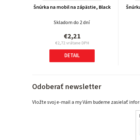
Šnúrka na mobil na zápästie, Black
Šnúrka
Skladom do 2 dní
€2,21
€2,72 vrátane DPH
Jednotková
cena:
DETAIL
Odoberať newsletter
Vložte svoj e-mail a my Vám budeme zasielať inf