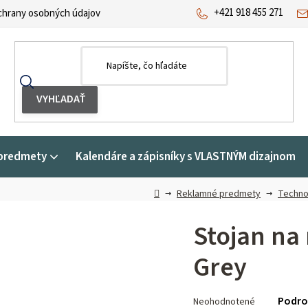
+421 918 455 271
hrany osobných údajov
predmety
Kalendáre a zápisníky s VLASTNÝM dizajnom
Domov
Reklamné predmety
Techno
Stojan na 
Grey
Priemerné
Podro
Neohodnotené