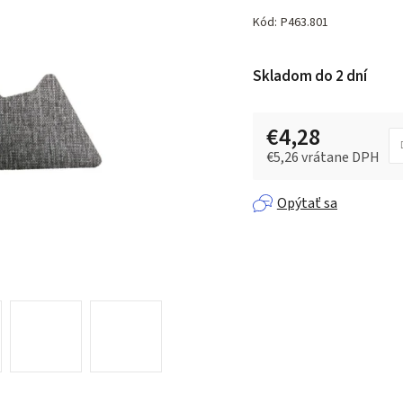
hodnotenie
produktu
Kód:
P463.801
je
0,0
Skladom do 2 dní
z 5
hviezdičiek.
€4,28
€5,26 vrátane DPH
Jednotková cena:
Opýtať sa