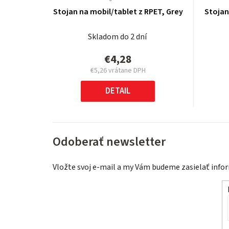
Stojan na mobil/tablet z RPET, Grey
Stojan
Skladom do 2 dní
€4,28
€5,26 vrátane DPH
Jednotková
cena:
DETAIL
Odoberať newsletter
Vložte svoj e-mail a my Vám budeme zasielať inf