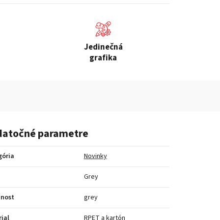
Jedinečná
grafika
atočné parametre
gória
Novinky
a
Grey
bnost
grey
ial
RPET a kartón