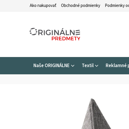
Prejsť
Ako nakupovať
Obchodné podmienky
Podmienky oc
na
obsah
Naše ORIGINÁLNE
Textil
Reklamné 