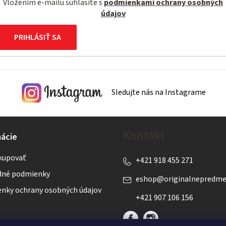
Vložením e-mailu súhlasíte s
podmienkami ochrany osobných
údajov
PRIHLÁSIŤ SA
Sledujte nás na Instagrame
Kontakt
ácie
kupovať
+421 918 455 271
né podmienky
eshop
@
originalnepredme
nky ochrany osobných údajov
+421 907 106 156