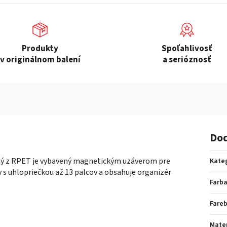
Produkty
Spoľahlivosť
v originálnom balení
a serióznosť
Dod
ený z RPET je vybavený magnetickým uzáverom pre
Kate
 s uhlopriečkou až 13 palcov a obsahuje organizér
Farb
Fare
Mater