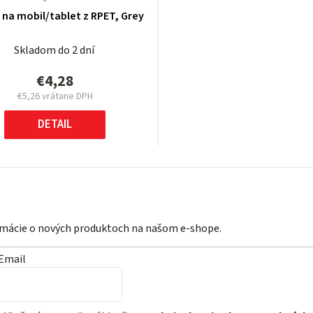
 na mobil/tablet z RPET, Grey
Skladom do 2 dní
€4,28
€5,26 vrátane DPH
Jednotková
cena:
DETAIL
ormácie o nových produktoch na našom e-shope.
Email