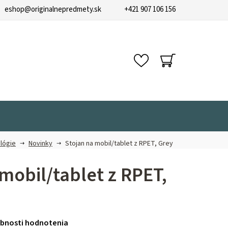
eshop
@
originalnepredmety.sk
+421 907 106 156
NÁKUPNÝ
KOŠÍK
lógie
Novinky
Stojan na mobil/tablet z RPET, Grey
mobil/tablet z RPET,
bnosti hodnotenia