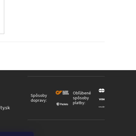
Obľúbené
Spôsoby
spôsoby
dopravy:
platby:
ty.sk